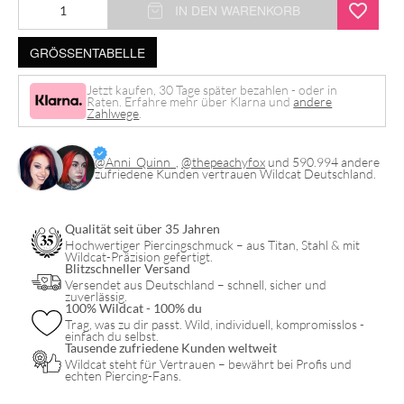
Lovely
IN DEN WARENKORB
Crystal
GRÖSSENTABELLE
Leaf
Septum
Jetzt kaufen, 30 Tage später bezahlen - oder in
Raten. Erfahre mehr über Klarna und
andere
Clicker
Zahlwege
.
Menge
@Anni_Quinn_
,
@thepeachyfox
und 590.994 andere
zufriedene Kunden vertrauen Wildcat Deutschland.
Qualität seit über 35 Jahren
Hochwertiger Piercingschmuck – aus Titan, Stahl & mit
Wildcat-Präzision gefertigt.
Blitzschneller Versand
Versendet aus Deutschland – schnell, sicher und
zuverlässig.
100% Wildcat - 100% du
Trag, was zu dir passt. Wild, individuell, kompromisslos -
einfach du selbst.
Tausende zufriedene Kunden weltweit
Wildcat steht für Vertrauen – bewährt bei Profis und
echten Piercing-Fans.