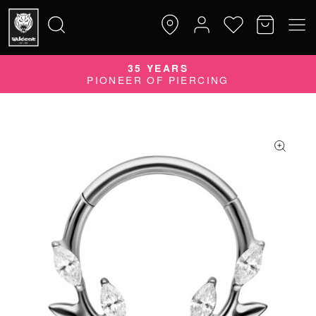
35 YEARS
Suche
PIONEER OF PIERCING
nach: