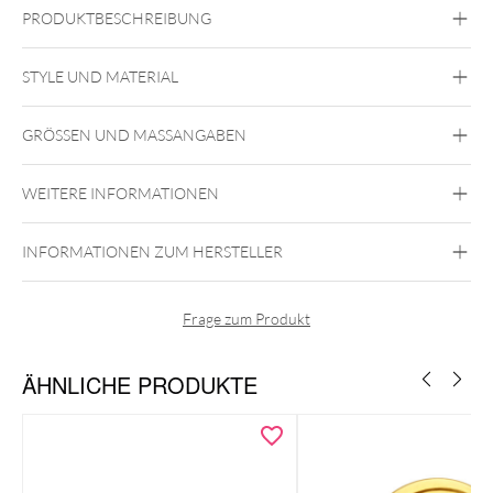
PRODUKTBESCHREIBUNG
Lovely Crystal Leaf Septum Clicker – Titan
STYLE UND MATERIAL
Daith
Septum
GRÖSSEN UND MASSANGABEN
Titan Highline
Titan Zirconline
WEITERE INFORMATIONEN
Titan Grad 23
Gold
Silber
INFORMATIONEN ZUM HERSTELLER
Nase
Nasenpiercings aus Titan
Nasenpiercings in der Farbe Gold
Nasenpiercings in der Farbe Silber
Ohr
Frage zum Produkt
ÄHNLICHE PRODUKTE