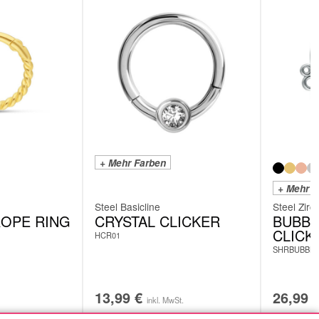
+ Mehr Farben
+ Mehr F
Steel Basicline
Steel Zirc
ROPE RING
CRYSTAL CLICKER
BUBBL
CLICK
HCR01
SHRBUBBLE
13,99
€
26,99
inkl. MwSt.