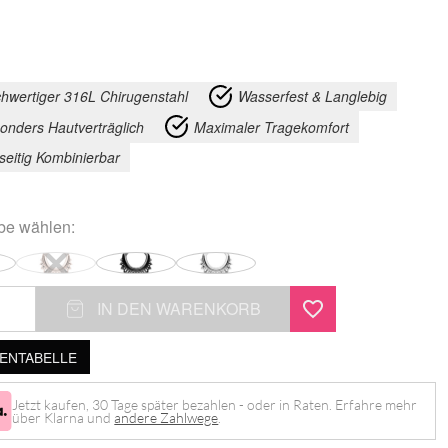
hwertiger 316L Chirugenstahl
Wasserfest & Langlebig
onders Hautverträglich
Maximaler Tragekomfort
lseitig Kombinierbar
rbe
wählen:
IN DEN WARENKORB
NTABELLE
Jetzt kaufen, 30 Tage später bezahlen - oder in Raten. Erfahre mehr
über Klarna und
andere Zahlwege
.