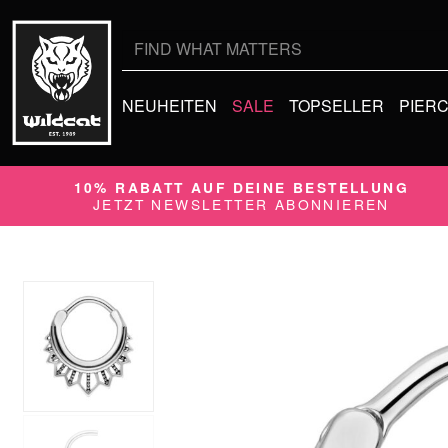
Suche
nach:
NEUHEITEN
SALE
TOPSELLER
PIER
10% RABATT AUF DEINE BESTELLUNG
JETZT NEWSLETTER ABONNIEREN