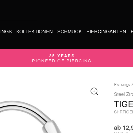
CINGS
KOLLEKTIONEN
SCHMUCK
PIERCINGARTEN
35 YEARS
PIONEER OF PIERCING
Piercings
Steel Zir
TIG
SHRTIGE
ab
12,