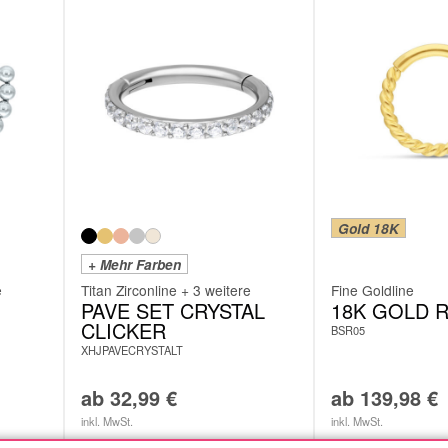
Gold 18K
+ Mehr Farben
e
Titan Zirconline + 3 weitere
Fine Goldline
PAVE SET CRYSTAL
18K GOLD 
CLICKER
BSR05
XHJPAVECRYSTALT
ab
32,99
€
ab
139,98
€
inkl. MwSt.
inkl. MwSt.