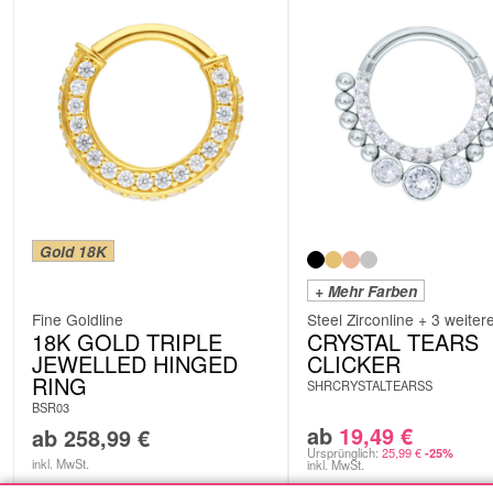
Gold 18K
+ Mehr Farben
Fine Goldline
Steel Zirconline + 3 weiter
18K GOLD TRIPLE
CRYSTAL TEARS
JEWELLED HINGED
CLICKER
RING
SHRCRYSTALTEARSS
BSR03
ab
19,49
€
ab
258,99
€
Ursprünglich:
25,99
€
-25%
inkl. MwSt.
inkl. MwSt.