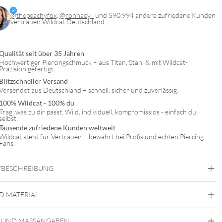
@thepeachyfox
,
@ronnaey_
und 590.994 andere zufriedene Kunden
vertrauen Wildcat Deutschland.
Qualität seit über 35 Jahren
Hochwertiger Piercingschmuck – aus Titan, Stahl & mit Wildcat-
Präzision gefertigt.
Blitzschneller Versand
Versendet aus Deutschland – schnell, sicher und zuverlässig.
100% Wildcat - 100% du
Trag, was zu dir passt. Wild, individuell, kompromisslos - einfach du
selbst.
Tausende zufriedene Kunden weltweit
Wildcat steht für Vertrauen – bewährt bei Profis und echten Piercing-
Fans.
BESCHREIBUNG
D MATERIAL
Septum
 UND MASSANGABEN