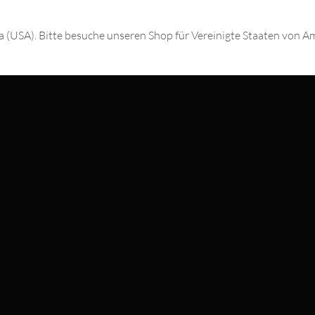
ka (USA). Bitte besuche unseren Shop für Vereinigte Staaten von A
T MIT
#WEAREWILDCAT
ÜBER UNS
HISTORIE
QUALITÄT
N MIT
STORES
INTERNATIONAL
KOOPERATIONEN
NEWSLETTER ANMELD
SCHLAND
WILDCAT ITALIA
WILDCAT ESPAÑA
WILDCAT SUOMI
Datenschutzeinstellungen
hland erzielt in
9405
Bewertungen im Durchschnitt
4.69
von
5
Sternen au