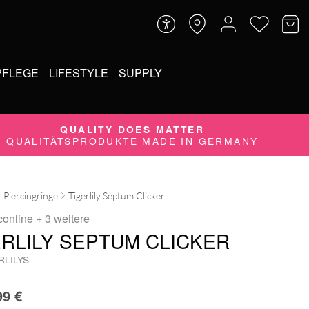
PFLEGE
LIFESTYLE
SUPPLY
QUALITY DOES MATTER
QUALITÄTSPRODUKTE MADE IN GERMANY
Piercingringe
Tigerlily Septum Clicker
conline
+ 3 weitere
ERLILY SEPTUM CLICKER
RLILYS
99
€