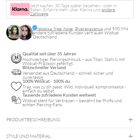
Menge
Jetzt kaufen, 30 Tage später bezahlen - oder in
Raten. Erfahre mehr über Klarna und
andere
Zahlwege
.
@rebekka_free_hope
,
@verenavenus
und 590.994
andere zufriedene Kunden vertrauen Wildcat
Deutschland.
Qualität seit über 35 Jahren
Hochwertiger Piercingschmuck – aus Titan, Stahl & mit
Wildcat-Präzision gefertigt.
Blitzschneller Versand
Versendet aus Deutschland – schnell, sicher und
zuverlässig.
100% Wildcat - 100% du
Trag, was zu dir passt. Wild, individuell, kompromisslos -
einfach du selbst.
Tausende zufriedene Kunden weltweit
Wildcat steht für Vertrauen – bewährt bei Profis und
echten Piercing-Fans.
PRODUKTBESCHREIBUNG
Round Crystal Pendant
STYLE UND MATERIAL