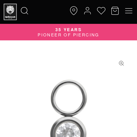
35 YEARS
Suche
PIONEER OF PIERCING
nach: