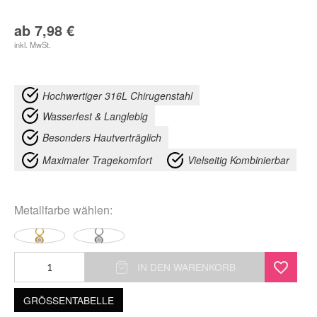
ab
7,98
€
inkl. MwSt.
Hochwertiger 316L Chirugenstahl
Wasserfest & Langlebig
Besonders Hautverträglich
Maximaler Tragekomfort
Vielseitig Kombinierbar
Metallfarbe
wählen:
Round
IN DEN WARENKORB
Crystal
GRÖSSENTABELLE
Pendant