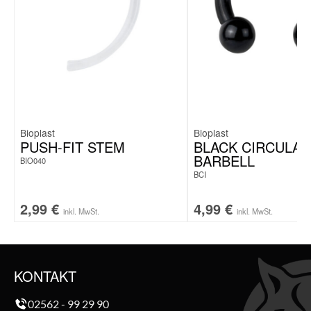
Bioplast
Bioplast
PUSH-FIT STEM
BLACK CIRCULAR
BARBELL
BIO040
BCI
2,99
€
4,99
€
inkl. MwSt.
inkl. MwSt.
KONTAKT
02562 - 99 29 90