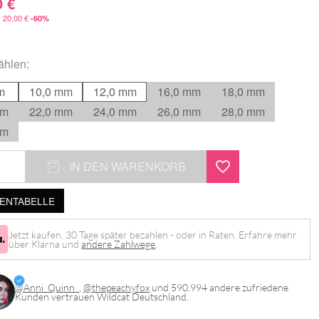
0
€
:
20,00
€
-60%
hlen:
m
10,0 mm
12,0 mm
16,0 mm
18,0 mm
mm
22,0 mm
24,0 mm
26,0 mm
28,0 mm
mm
IN DEN WARENKORB
NTABELLE
Jetzt kaufen, 30 Tage später bezahlen - oder in Raten. Erfahre mehr
über Klarna und
andere Zahlwege
.
@Anni_Quinn_
,
@thepeachyfox
und 590.994 andere zufriedene
Kunden vertrauen Wildcat Deutschland.