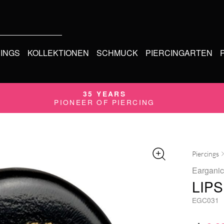
CINGS
KOLLEKTIONEN
SCHMUCK
PIERCINGARTEN
35 YEARS
JETZT KAUFEN
PIONEER OF PIERCING
SPÄTER BEZAHLEN
Piercings
Earganic
LIPS
EGC031