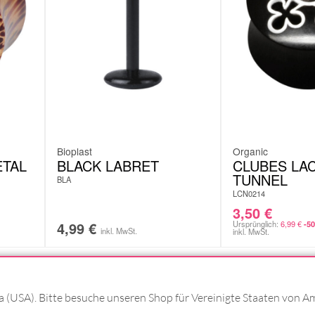
Bioplast
Organic
TAL
BLACK LABRET
CLUBES LA
TUNNEL
BLA
LCN0214
3,50
€
4,99
€
Ursprünglich:
6,99
€
-5
inkl. MwSt.
inkl. MwSt.
ka (USA). Bitte besuche unseren Shop für Vereinigte Staaten von A
T MIT
#WEAREWILDCAT