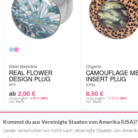
Steel Basicline
Organic
REAL FLOWER
CAMOUFLAGE ME
DESIGN PLUG
INSERT PLUG
RFP
ICP05
ab
2,00
€
8,50
€
Ursprünglich:
4,99
€
Ursprünglich:
17,01
€
-60%
-50%
inkl. MwSt.
inkl. MwSt.
Kommst du aus Vereinigte Staaten von Amerika (USA)?
Leider verschicken wir nicht nach Vereinigte Staaten von Ameri
KONTAKT
DU BEZAHLS