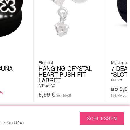
Bioplast
Mysteriu
CUNA
HANGING CRYSTAL
7 DEA
HEART PUSH-FIT
“SLOT
LABRET
MOP09
BIT0308CC
ab
9,9
6,99
€
0%
inkl. MwSt.
inkl. MwSt.
SCHLIESSEN
merika (USA)
SERVICE