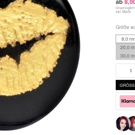
ab
8,0
Ursprünglich
inkl. MwSt.
Größe
wä
8,0 m
20,0 
30,0 
Lips
Menge
GRÖSSE