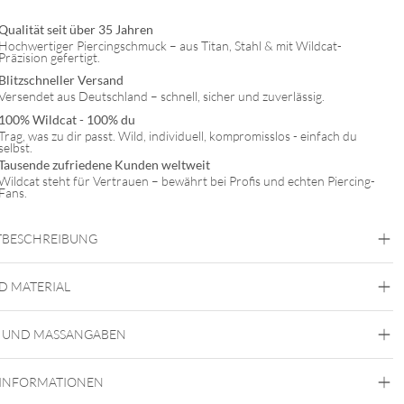
Qualität seit über 35 Jahren
Hochwertiger Piercingschmuck – aus Titan, Stahl & mit Wildcat-
Präzision gefertigt.
Blitzschneller Versand
Versendet aus Deutschland – schnell, sicher und zuverlässig.
100% Wildcat - 100% du
Trag, was zu dir passt. Wild, individuell, kompromisslos - einfach du
selbst.
Tausende zufriedene Kunden weltweit
Wildcat steht für Vertrauen – bewährt bei Profis und echten Piercing-
Fans.
BESCHREIBUNG
D MATERIAL
Earganic
 UND MASSANGABEN
Horn
 INFORMATIONEN