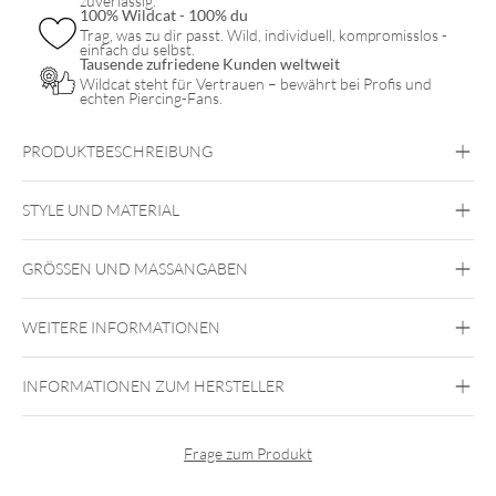
zuverlässig.
100% Wildcat - 100% du
Trag, was zu dir passt. Wild, individuell, kompromisslos -
einfach du selbst.
Tausende zufriedene Kunden weltweit
Wildcat steht für Vertrauen – bewährt bei Profis und
echten Piercing-Fans.
PRODUKTBESCHREIBUNG
STYLE UND MATERIAL
Mysterium
GRÖSSEN UND MASSANGABEN
Stein
Ohr
WEITERE INFORMATIONEN
INFORMATIONEN ZUM HERSTELLER
Aus
ökologischer Sicht, aber vor allem unter den von uns
interessanten dermatologischen Gesichtspunkten ist dieser als
Rohstoff perfekt geeignet. Die Hautfreundlichkeit des
Frage zum Produkt
erstklassig verarbeiteten Stoffes reduziert die Risiken einer
allergischen Reaktion auf das absolute Minimum.