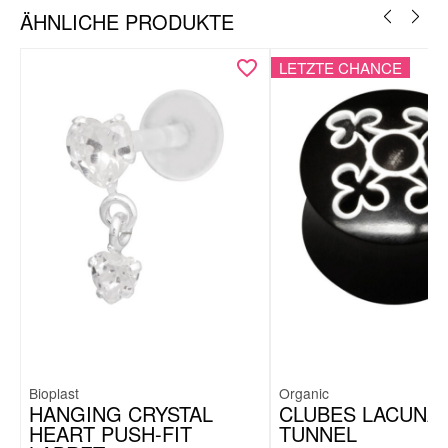
Naturmaterialien können ihr Äußeres verändern, denn nicht
ÄHNLICHE PRODUKTE
nur die normalen Umwelteinflüsse wie Licht und Wasser wirken
auf sie ein. Unterschiede in der Farbe und Maserung unserer
Naturprodukte sind also unvermeidlich und somit ist jedes
LETZTE CHANCE
Schmuckstück ein Unikat!
Bioplast
Organic
HANGING CRYSTAL
CLUBES LACUNA
HEART PUSH-FIT
TUNNEL