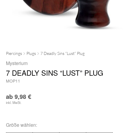
Piercings
Plugs
7 Deadly Sins “Lust” Plug
Mysterium
7 DEADLY SINS “LUST” PLUG
MOP11
ab
9,98
€
inkl. MwSt.
Größe
wählen: