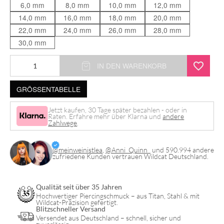
6,0 mm
8,0 mm
10,0 mm
12,0 mm
14,0 mm
16,0 mm
18,0 mm
20,0 mm
22,0 mm
24,0 mm
26,0 mm
28,0 mm
30,0 mm
7
IN DEN WARENKORB
Deadly
GRÖSSENTABELLE
Sins
"Lust"
Jetzt kaufen, 30 Tage später bezahlen - oder in
Raten. Erfahre mehr über Klarna und
andere
Plug
Zahlwege
.
Menge
@meinweinistlea
,
@Anni_Quinn_
und 590.994 andere
zufriedene Kunden vertrauen Wildcat Deutschland.
Qualität seit über 35 Jahren
Hochwertiger Piercingschmuck – aus Titan, Stahl & mit
Wildcat-Präzision gefertigt.
Blitzschneller Versand
Versendet aus Deutschland – schnell, sicher und