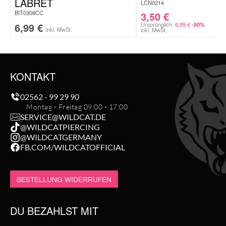
LABRET
LCN0214
BIT0308CC
3,50
€
6,99
€
Ursprünglich:
6,99
€
-50%
inkl. MwSt.
inkl. MwSt.
KONTAKT
02562 - 99 29 90
Montag - Freitag 09:00 - 17:00
SERVICE@WILDCAT.DE
@WILDCATPIERCING
@WILDCATGERMANY
FB.COM/WILDCATOFFICIAL
BESTELLUNG WIDERRUFEN
DU BEZAHLST MIT