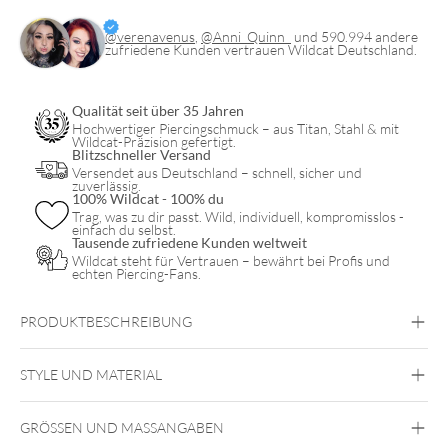
@verenavenus
,
@Anni_Quinn_
und 590.994 andere
zufriedene Kunden vertrauen Wildcat Deutschland.
Qualität seit über 35 Jahren
Hochwertiger Piercingschmuck – aus Titan, Stahl & mit
Wildcat-Präzision gefertigt.
Blitzschneller Versand
Versendet aus Deutschland – schnell, sicher und
zuverlässig.
100% Wildcat - 100% du
Trag, was zu dir passt. Wild, individuell, kompromisslos -
einfach du selbst.
Tausende zufriedene Kunden weltweit
Wildcat steht für Vertrauen – bewährt bei Profis und
echten Piercing-Fans.
PRODUKTBESCHREIBUNG
STYLE UND MATERIAL
Steel Blackline
GRÖSSEN UND MASSANGABEN
Chirurgenstahl 316L