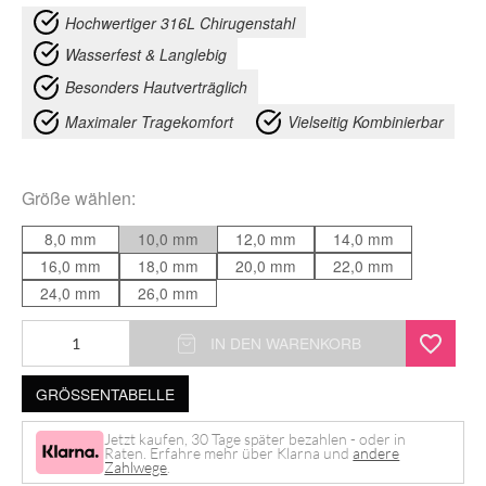
Hochwertiger 316L Chirugenstahl
Wasserfest & Langlebig
Besonders Hautverträglich
Maximaler Tragekomfort
Vielseitig Kombinierbar
Größe
wählen:
8,0 mm
10,0 mm
12,0 mm
14,0 mm
16,0 mm
18,0 mm
20,0 mm
22,0 mm
24,0 mm
26,0 mm
Celestial
IN DEN WARENKORB
Dream
GRÖSSENTABELLE
Dangling
Tunnel
Jetzt kaufen, 30 Tage später bezahlen - oder in
Raten. Erfahre mehr über Klarna und
andere
Menge
Zahlwege
.