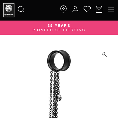
35 YEARS
Suche
PIONEER OF PIERCING
nach: