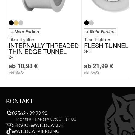
+ Mehr Farben
+ Mehr Farben
Titan Highline
Titan Highline
INTERNALLY THREADED
FLESH TUNNEL
THIN EDGE TUNNEL
XFT
ZFT
ab
10,98
€
ab
21,99
€
inkl. MwSt.
inkl. MwSt.
KONTAKT
02562 - 99 29 90
Montag - Freitag 09:00 - 17:00
SERVICE@WILDCAT.DE
@WILDCATPIERCING