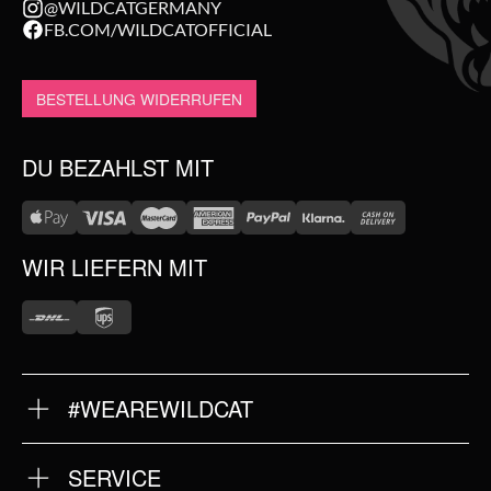
@WILDCATGERMANY
FB.COM/WILDCATOFFICIAL
BESTELLUNG WIDERRUFEN
DU BEZAHLST MIT
WIR LIEFERN MIT
#WEAREWILDCAT
ÜBER UNS
HISTORIE
QUALITÄT
SERVICE
STORES