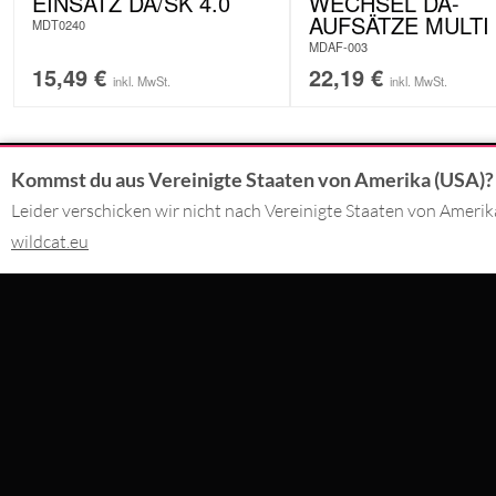
EINSATZ DA/SK 4.0
WECHSEL DA-
AUFSÄTZE MULTI
MDT0240
MDAF-003
15,49
€
22,19
€
inkl. MwSt.
inkl. MwSt.
Kommst du aus Vereinigte Staaten von Amerika (USA)?
KONTAKT
DU BEZAHLS
Leider verschicken wir nicht nach Vereinigte Staaten von Ameri
02562 - 99 29 90
wildcat.eu
Montag - Freitag 09:00 - 17:00
SERVICE@WILDCAT.DE
WIR LIEFER
@WILDCATPIERCING
@WILDCATGERMANY
FB.COM/WILDCATOFFICIAL
BESTELLUNG WIDERRUFEN
WILDCAT INTERNATIONAL
WILDCAT DEUT