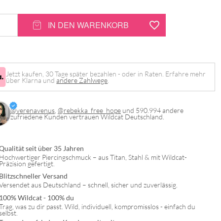
z
IN DEN WARENKORB
Jetzt kaufen, 30 Tage später bezahlen - oder in Raten. Erfahre mehr
über Klarna und
andere Zahlwege
.
@verenavenus
,
@rebekka_free_hope
und 590.994 andere
zufriedene Kunden vertrauen Wildcat Deutschland.
Qualität seit über 35 Jahren
Hochwertiger Piercingschmuck – aus Titan, Stahl & mit Wildcat-
Präzision gefertigt.
Blitzschneller Versand
Versendet aus Deutschland – schnell, sicher und zuverlässig.
100% Wildcat - 100% du
Trag, was zu dir passt. Wild, individuell, kompromisslos - einfach du
selbst.