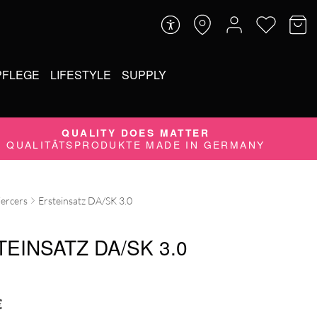
PFLEGE
LIFESTYLE
SUPPLY
QUALITY DOES MATTER
QUALITÄTSPRODUKTE MADE IN GERMANY
iercers
Ersteinsatz DA/SK 3.0
EINSATZ DA/SK 3.0
€