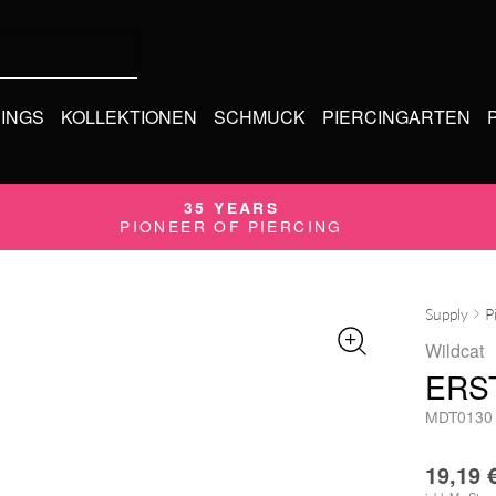
CINGS
KOLLEKTIONEN
SCHMUCK
PIERCINGARTEN
35 YEARS
PIONEER OF PIERCING
Supply
P
Wildcat
ERST
MDT0130
19,19