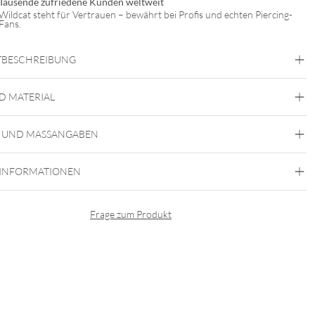
Tausende zufriedene Kunden weltweit
Wildcat steht für Vertrauen – bewährt bei Profis und echten Piercing-
Fans.
BESCHREIBUNG
satz Zange für Dermal Anchor und SkinDiver® bzw. zum Halten von
D MATERIAL
Wildcat
 UND MASSANGABEN
l:
 INFORMATIONEN
iche Zangengrößen MDT01:
Frage zum Produkt