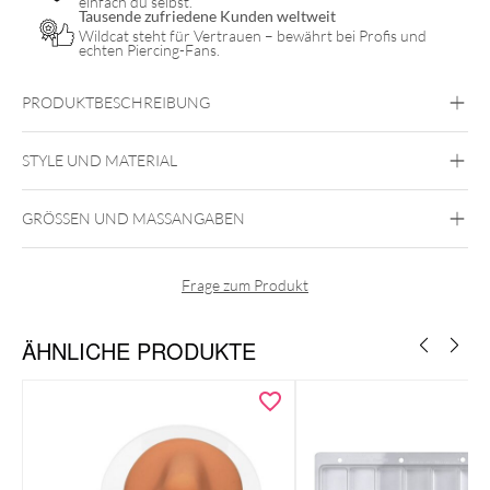
einfach du selbst.
Tausende zufriedene Kunden weltweit
Wildcat steht für Vertrauen – bewährt bei Profis und
echten Piercing-Fans.
PRODUKTBESCHREIBUNG
STYLE UND MATERIAL
GRÖSSEN UND MASSANGABEN
Wildcat
Display Ständer für kleine Hoops
20 Löchern
Frage zum Produkt
ÄHNLICHE PRODUKTE
Ideal für kleine Hoops & Ohrringe
– 20 Löcher für mehrere
Paare
Professionelles Erscheinungsbild
– perfekt für Schaufenster,
Boutiquen & Ausstellungen
Praktische Maße
– platzsparend und funktional (22 x 22 x 7
cm)