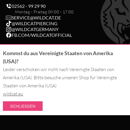
02562 - 99 29 90
Montag - Freitag 09:00 - 17:00
SERVICE@WILDCAT.DE
@WILDCATPIERCING
@WILDCATGERMANY
FB.COM/WILDCATOFFICIAL
Kommst du aus Vereinigte Staaten von Amerika
BESTELLUNG WIDERRUFEN
(USA)?
Leider verschicken wir nicht nach Vereinigte Staaten von
DU BEZAHLST MIT
Amerika (USA). Bitte besuche unseren Shop für Vereinigte
Staaten von Amerika (USA)
wildcat.eu
WIR LIEFERN MIT
SCHLIESSEN
NEUHEITEN