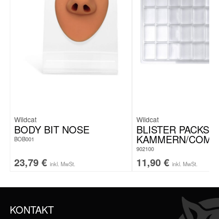
Stabil & langlebig
– sicherer Halt für Deine Schmuckstücke
Maße: 22 x 22 x 7 cm
Kapazität: 20 Löcher für Ohrringe/Hoops
Hinweis: Lieferung erfolgt
ohne Schmuck
Wildcat
Wildcat
BODY BIT NOSE
BLISTER PACKS M
KAMMERN/COMP
BOB001
902100
23,79
€
11,90
€
inkl. MwSt.
inkl. MwSt.
KONTAKT