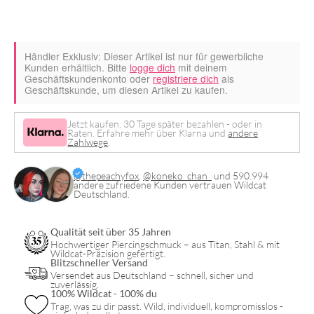
Händler Exklusiv:
Dieser Artikel ist nur für gewerbliche
Kunden erhältlich. Bitte
logge dich
mit deinem
Geschäftskundenkonto oder
registriere dich
als
Geschäftskunde, um diesen Artikel zu kaufen.
Jetzt kaufen, 30 Tage später bezahlen - oder in
Raten. Erfahre mehr über Klarna und
andere
Zahlwege
.
@thepeachyfox
,
@koneko_chan_
und 590.994
andere zufriedene Kunden vertrauen Wildcat
Deutschland.
Qualität seit über 35 Jahren
Hochwertiger Piercingschmuck – aus Titan, Stahl & mit
Wildcat-Präzision gefertigt.
Blitzschneller Versand
Versendet aus Deutschland – schnell, sicher und
zuverlässig.
100% Wildcat - 100% du
Trag, was zu dir passt. Wild, individuell, kompromisslos -