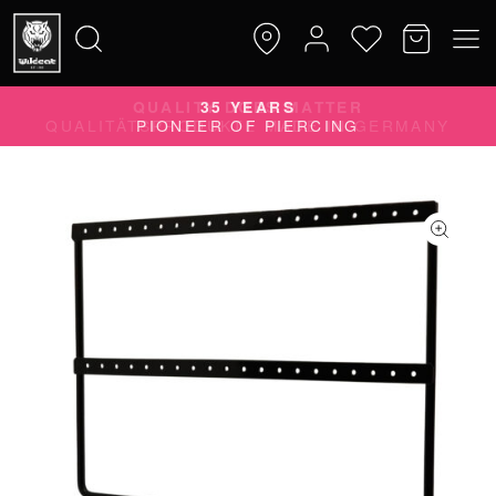
QUALITY DOES MATTER
Suche
QUALITÄTSPRODUKTE MADE IN GERMANY
nach: