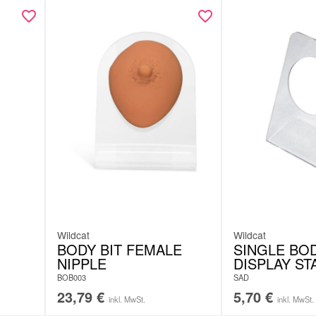
Maße: 32
Hinweis:
Wildcat
Wildcat
BODY BIT FEMALE
SINGLE BOD
NIPPLE
DISPLAY ST
BOB003
SAD
23,79
€
5,70
€
inkl. MwSt.
inkl. MwSt.