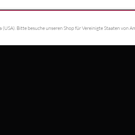
T MIT
#WEAREWILDCAT
ka (USA). Bitte besuche unseren Shop für Vereinigte Staaten von A
ÜBER UNS
HISTORIE
QUALITÄT
N MIT
STORES
INTERNATIONAL
KOOPERATIONEN
NEWSLETTER ANMELD
SCHLAND
WILDCAT ITALIA
WILDCAT ESPAÑA
WILDCAT SUOMI
Datenschutzeinstellungen