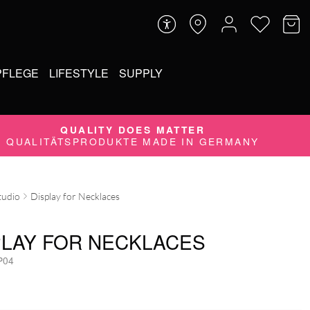
PFLEGE
LIFESTYLE
SUPPLY
QUALITY DOES MATTER
QUALITÄTSPRODUKTE MADE IN GERMANY
tudio
Display for Necklaces
PLAY FOR NECKLACES
P04