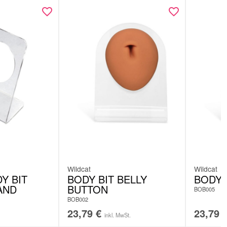
 x 22 x 9,5 cm
 Lieferung erfolgt
ohne Schmuck
Wildcat
Wildcat
Y BIT
BODY BIT BELLY
BODY 
AND
BUTTON
BOB005
BOB002
23,79
€
23,79
inkl. MwSt.