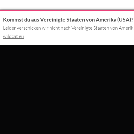
Kommst du aus Vereinigte Staaten von Amerika (USA)?
KONTAKT
DU BEZAHLS
Leider verschicken wir nicht nach Vereinigte Staaten von Ameri
02562 - 99 29 90
wildcat.eu
Montag - Freitag 09:00 - 17:00
SERVICE@WILDCAT.DE
WIR LIEFER
@WILDCATPIERCING
@WILDCATGERMANY
FB.COM/WILDCATOFFICIAL
BESTELLUNG WIDERRUFEN
WILDCAT INTERNATIONAL
WILDCAT DEUT