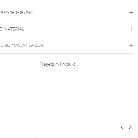
BESCHREIBUNG
D MATERIAL
 UND MASSANGABEN
Wildcat
isplay Ständer für Halsketten
Frage zum Produkt
 für Halsketten
– betont die Schönheit und Details Deiner
stücke
ionelles Design
– perfekt für Boutiquen, Ausstellungen &
sräume
gige Maße
– ideal für auffällige Halsketten und Colliers (32 x 22 x 9,5
 langlebig
– sicherer Halt auch für schwere Schmuckstücke