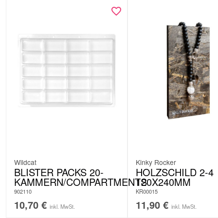
Wildcat
Kinky Rocker
BLISTER PACKS 20-
HOLZSCHILD 2-4
KAMMERN/COMPARTMENTS
120X240MM
902110
KR00015
10,70
€
11,90
€
inkl. MwSt.
inkl. MwSt.