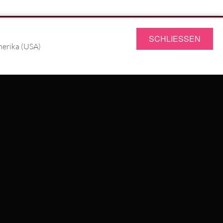
SERVICE
SCHLIESSEN
merika (USA)
FRAGEN & ANTWORTEN
RÜCKSENDUNG
JOBS
DATENSCHUTZ
IMPRESSUM
AGB
UNG
WILDCAT GREAT BRITAIN
WILDCAT IRELAND