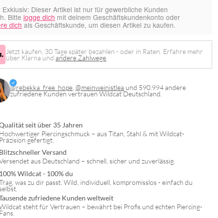
 Exklusiv:
Dieser Artikel ist nur für gewerbliche Kunden
ch. Bitte
logge dich
mit deinem Geschäftskundenkonto oder
ere dich
als Geschäftskunde, um diesen Artikel zu kaufen.
Jetzt kaufen, 30 Tage später bezahlen - oder in Raten. Erfahre mehr
über Klarna und
andere Zahlwege
.
@rebekka_free_hope
,
@meinweinistlea
und 590.994 andere
zufriedene Kunden vertrauen Wildcat Deutschland.
Qualität seit über 35 Jahren
Hochwertiger Piercingschmuck – aus Titan, Stahl & mit Wildcat-
Präzision gefertigt.
Blitzschneller Versand
Versendet aus Deutschland – schnell, sicher und zuverlässig.
100% Wildcat - 100% du
Trag, was zu dir passt. Wild, individuell, kompromisslos - einfach du
selbst.
Tausende zufriedene Kunden weltweit
Wildcat steht für Vertrauen – bewährt bei Profis und echten Piercing-
Fans.