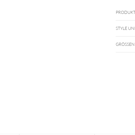
PRODUKT
STYLE UN
GRÖSSEN
D
Speziell
Schmuck
Profess
Verkauf
Großzü
cm)
Stabil &