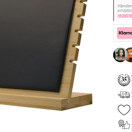
Händler
erhältli
registri