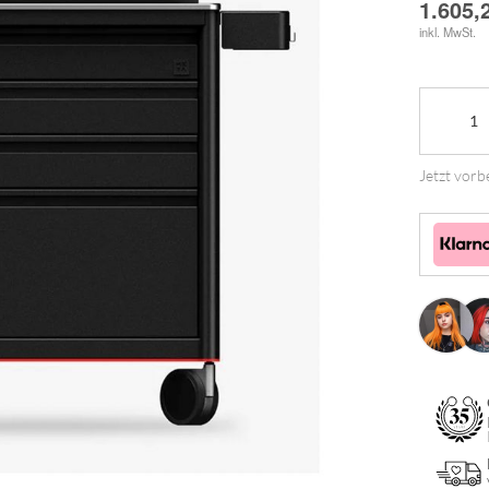
1.605,
inkl. MwSt.
Meta
-
Tattoo
Jetzt vorbe
Workstati
Ultimate
2.0
Menge