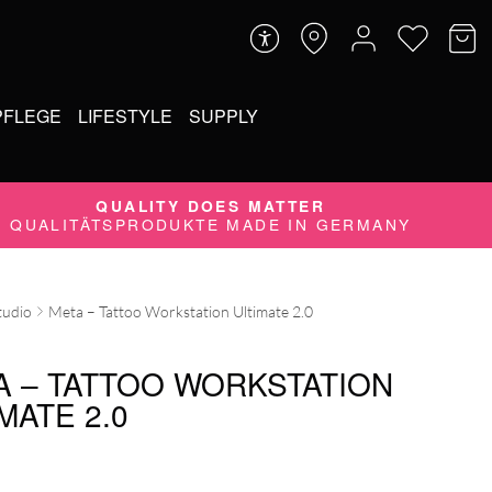
PFLEGE
LIFESTYLE
SUPPLY
QUALITY DOES MATTER
QUALITÄTSPRODUKTE MADE IN GERMANY
tudio
Meta – Tattoo Workstation Ultimate 2.0
A – TATTOO WORKSTATION
MATE 2.0