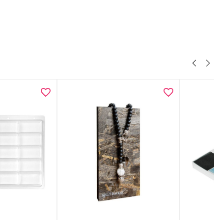
: Deep Black Finish
llt in Europa
es Volumen und bis zu 50 % mehr Arbeitsraum
s Design, das sich perfekt in deinen Arbeitsplatz einfügt
quellen, 4 Plug-Ins und 2 USB-Anschlüsse für die Stromversorgung,
e, Smartphone usw.
äche mit 2 Einsätzen
lungssystem für alle Schubladen
elle Anpassung der Schubladeneinteiler für Zubehör von A bis Z
rage – 33 cm hohe Schublade für große Farbflaschen und anderes
l
e Rollen: 68,0 cm lang, 50,9 cm breit, 65,8 cm hoch