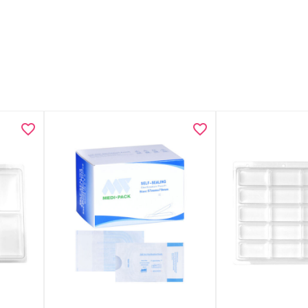
Material
Hergeste
Kompakt
Kompakte
6 Strom
Maschin
Seitenfl
Verriege
Individu
Big Sto
Materia
Maße ohn