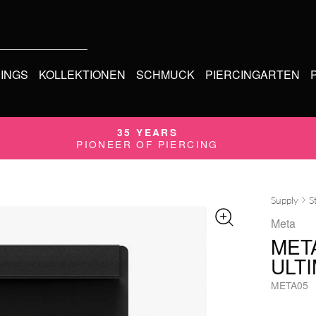
CINGS
KOLLEKTIONEN
SCHMUCK
PIERCINGARTEN
35 YEARS
PIONEER OF PIERCING
Supply
S
Meta
MET
ULTI
META05