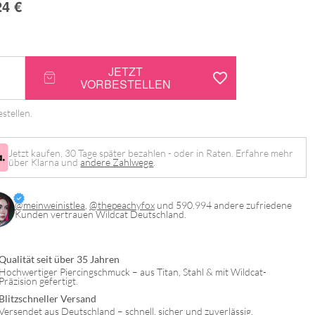
24
€
JETZT
VORBESTELLEN
stellen.
on
Jetzt kaufen, 30 Tage später bezahlen - oder in Raten. Erfahre mehr
über Klarna und
andere Zahlwege
.
@meinweinistlea
,
@thepeachyfox
und 590.994 andere zufriedene
Kunden vertrauen Wildcat Deutschland.
Qualität seit über 35 Jahren
Hochwertiger Piercingschmuck – aus Titan, Stahl & mit Wildcat-
Präzision gefertigt.
Blitzschneller Versand
Versendet aus Deutschland – schnell, sicher und zuverlässig.