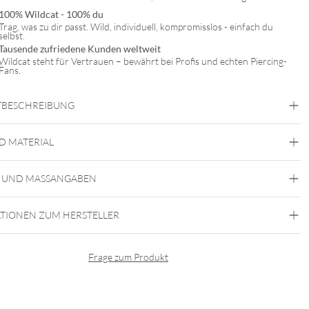
100% Wildcat - 100% du
Trag, was zu dir passt. Wild, individuell, kompromisslos - einfach du
selbst.
Tausende zufriedene Kunden weltweit
Wildcat steht für Vertrauen – bewährt bei Profis und echten Piercing-
Fans.
BESCHREIBUNG
D MATERIAL
 UND MASSANGABEN
Meta
Aluminium
TIONEN ZUM HERSTELLER
Frage zum Produkt