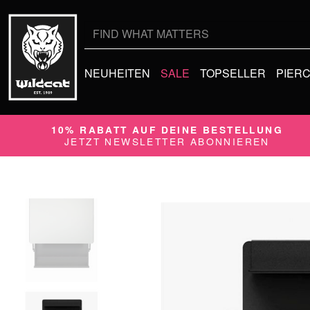
Suche
nach:
NEUHEITEN
SALE
TOPSELLER
PIER
10% RABATT AUF DEINE BESTELLUNG
JETZT NEWSLETTER ABONNIEREN