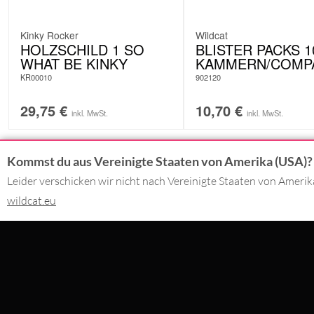
Kinky Rocker
Wildcat
HOLZSCHILD 1 SO
BLISTER PACKS 1
WHAT BE KINKY
KAMMERN/COMP
KR00010
902120
29,75
€
10,70
€
inkl. MwSt.
inkl. MwSt.
Kommst du aus Vereinigte Staaten von Amerika (USA)?
KONTAKT
DU BEZAHLS
Leider verschicken wir nicht nach Vereinigte Staaten von Ameri
wildcat.eu
02562 - 99 29 90
Montag - Freitag 09:00 - 17:00
SERVICE@WILDCAT.DE
WIR LIEFER
@WILDCATPIERCING
@WILDCATGERMANY
FB.COM/WILDCATOFFICIAL