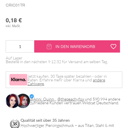
CRIC01TR
0,18
€
inkl. MwSt.
Single
IN DEN WARENKORB
Clip
Auf Lager
for
Bestelle in den nächsten
9:12:32
für Versand am selben Tag.
Body
Bit
Jetzt kaufen, 30 Tage später bezahlen - oder in
Raten. Erfahre mehr über Klarna und
andere
Zahlwege
.
Displays
Menge
@Anni_Quinn_
,
@thepeachyfox
und 590.994 andere
zufriedene Kunden vertrauen Wildcat Deutschland.
Qualität seit über 35 Jahren
Hochwertiger Piercingschmuck – aus Titan, Stahl & mit