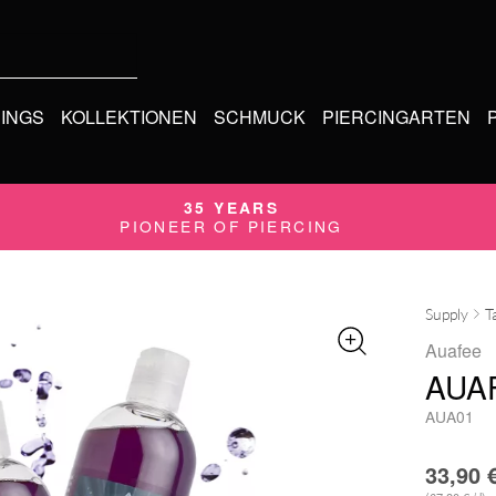
CINGS
KOLLEKTIONEN
SCHMUCK
PIERCINGARTEN
35 YEARS
PIONEER OF PIERCING
Supply
T
Auafee
AUA
AUA01
33,90