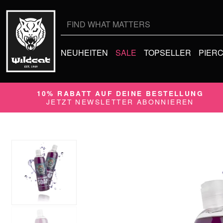
Suche
nach:
NEUHEITEN
SALE
TOPSELLER
PIER
10% RABATT AUF DEINE BESTELLUNG
JETZT NEWSLETTER ABONNIEREN