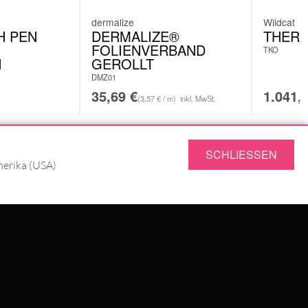
dermalize
Wildcat
H PEN
DERMALIZE®
THERM
FOLIENVERBAND
TKO
N
GEROLLT
DMZ01
35,69
€
1.041,
(3,57 € / m)
inkl. MwSt.
SCHLIESSEN
SERVICE
merika (USA)
FRAGEN & ANTWORTEN
RÜCKSENDUNG
JOBS
DATENSCHUTZ
IMPRESSUM
AGB
UNG