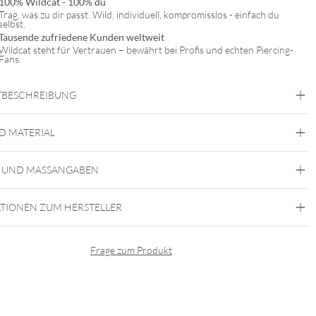
100% Wildcat - 100% du
Trag, was zu dir passt. Wild, individuell, kompromisslos - einfach du
selbst.
Tausende zufriedene Kunden weltweit
Wildcat steht für Vertrauen – bewährt bei Profis und echten Piercing-
Fans.
BESCHREIBUNG
 Seife mit Salbei, Minze und Lavendel. Speziell zur Reinigung der Haut,
 des Tätowierens. Entfernt Farb- und Blutrückstände. Nur zur
D MATERIAL
 Anwendung. Enthält Menthol, Kampfer und Thymol.
Auafee
ng: 1:20 mit destilliertem Wasser mischen.
 UND MASSANGABEN
TIONEN ZUM HERSTELLER
Frage zum Produkt