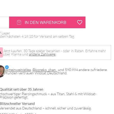
IN DEN WARENKORB
f Lager
n den nächsten
4:18:09
für Versand am selben Tag.
Jetzt kaufen, 30 Tage später bezahlen - oder in Raten. Erfahre mehr
über Klarna und
andere Zahlwege
.
@meinweinistlea
,
@koneko_chan_
und 590.994 andere zufriedene
Kunden vertrauen Wildcat Deutschland.
Qualität seit über 35 Jahren
Hochwertiger Piercingschmuck – aus Titan, Stahl & mit Wildcat-
Präzision gefertigt.
Blitzschneller Versand
Versendet aus Deutschland – schnell, sicher und zuverlässig.