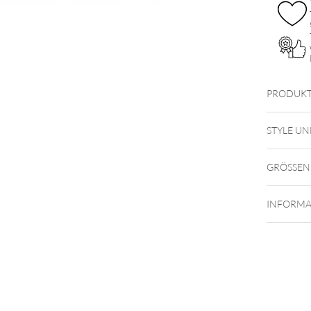
PRODUKT
Flüssige
während
STYLE UN
äußeren
Anwendu
GRÖSSEN
INFORMA