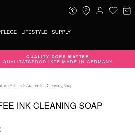
PFLEGE
LIFESTYLE
SUPPLY
QUALITY DOES MATTER
QUALITÄTSPRODUKTE MADE IN GERMANY
attoo Artists
Auafee Ink Cleaning Soap
FEE INK CLEANING SOAP
€