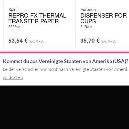
Spirit
Euronda
REPRO FX THERMAL
DISPENSER FOR
TRANSFER PAPER
CUPS
BSFP02
EUR003
53,54
€
35,70
€
inkl. MwSt.
inkl. MwSt.
Kommst du aus Vereinigte Staaten von Amerika (USA)?
KONTAKT
DU BEZAHLS
Leider verschicken wir nicht nach Vereinigte Staaten von Ameri
wildcat.eu
02562 - 99 29 90
Montag - Freitag 09:00 - 17:00
SERVICE@WILDCAT.DE
WIR LIEFER
@WILDCATPIERCING
@WILDCATGERMANY
FB.COM/WILDCATOFFICIAL
BESTELLUNG WIDERRUFEN