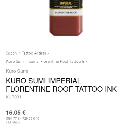
Supply
Tattoo Artists
Kuro Sumi Imperial Florentine Roof Tattoo Ink
Kuro Sumi
KURO SUMI IMPERIAL
FLORENTINE ROOF TATTOO INK
KUR031
16,05
€
(594,77 € - 729,55 € / l)
inkl. MwSt.