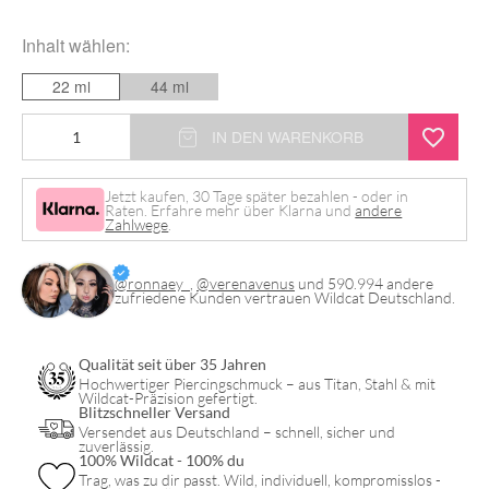
Inhalt
wählen:
22 ml
44 ml
Kuro
IN DEN WARENKORB
Sumi
Imperial
Jetzt kaufen, 30 Tage später bezahlen - oder in
Raten. Erfahre mehr über Klarna und
andere
Florentine
Zahlwege
.
Roof
Tattoo
@ronnaey_
,
@verenavenus
und 590.994 andere
zufriedene Kunden vertrauen Wildcat Deutschland.
Ink
Menge
Qualität seit über 35 Jahren
Hochwertiger Piercingschmuck – aus Titan, Stahl & mit
Wildcat-Präzision gefertigt.
Blitzschneller Versand
Versendet aus Deutschland – schnell, sicher und
zuverlässig.
100% Wildcat - 100% du
Trag, was zu dir passt. Wild, individuell, kompromisslos -