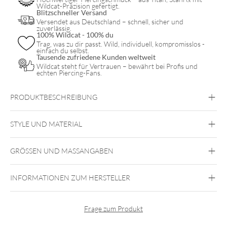
Wildcat-Präzision gefertigt.
Blitzschneller Versand
Versendet aus Deutschland – schnell, sicher und
zuverlässig.
100% Wildcat - 100% du
Trag, was zu dir passt. Wild, individuell, kompromisslos -
einfach du selbst.
Tausende zufriedene Kunden weltweit
Wildcat steht für Vertrauen – bewährt bei Profis und
echten Piercing-Fans.
PRODUKTBESCHREIBUNG
STYLE UND MATERIAL
GRÖSSEN UND MASSANGABEN
Critical Tattoo
Aluminium
INFORMATIONEN ZUM HERSTELLER
Frage zum Produkt