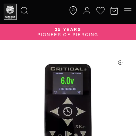
QUALITY DOES MATTER
35 YEARS
Suche
QUALITÄTSPRODUKTE MADE IN GERMANY
PIONEER OF PIERCING
nach: