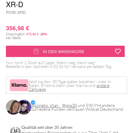
XR-D
POW-XRD
356,98
€
Ursprünglich:
475,96
€
-25%
inkl. MwSt.
Critical
IN DEN WARENKORB
Tattoo
Nur noch 1 Stück auf Lager. Wenn weg, dann weg!
Power
Bestelle in den nächsten
4:32:55
für Versand am selben Tag.
Supply
Jetzt kaufen, 30 Tage später bezahlen - oder in
XR-
Raten. Erfahre mehr über Klarna und
andere
Zahlwege
.
D
Menge
@koneko_chan_
,
@pixs30
und 590.994 andere
zufriedene Kunden vertrauen Wildcat Deutschland.
Qualität seit über 35 Jahren
Hochwertiger Piercingschmuck – aus Titan, Stahl & mit