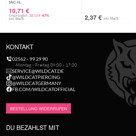
SNC-HL
10,71
€
Ursprünglich:
32,13
€
2,37
€
-67%
inkl. MwSt.
inkl. MwSt.
KONTAKT
02562 - 99 29 90
Montag - Freitag 09:00 - 17:00
SERVICE@WILDCAT.DE
@WILDCATPIERCING
@WILDCATGERMANY
FB.COM/WILDCATOFFICIAL
BESTELLUNG WIDERRUFEN
DU BEZAHLST MIT