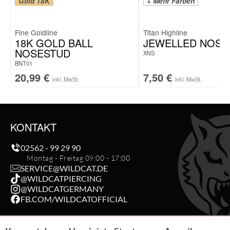
Gold 18K
+ Mehr Farben
Fine Goldline
Titan Highline
18K GOLD BALL
JEWELLED NOSE
NOSESTUD
XNS
BNT01
20,99
€
7,50
€
inkl. MwSt.
inkl. MwSt.
KONTAKT
02562 - 99 29 90
Montag - Freitag 09:00 - 17:00
SERVICE@WILDCAT.DE
@WILDCATPIERCING
@WILDCATGERMANY
FB.COM/WILDCATOFFICIAL