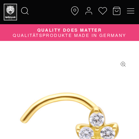
QUALITY DOES MATTER
Suche
QUALITÄTSPRODUKTE MADE IN GERMANY
nach: