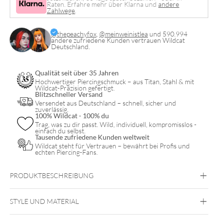
Menge
Raten. Erfahre mehr über Klarna und
andere
Zahlwege
.
@thepeachyfox
,
@meinweinistlea
und 590.994
andere zufriedene Kunden vertrauen Wildcat
Deutschland.
Qualität seit über 35 Jahren
Hochwertiger Piercingschmuck – aus Titan, Stahl & mit
Wildcat-Präzision gefertigt.
Blitzschneller Versand
Versendet aus Deutschland – schnell, sicher und
zuverlässig.
100% Wildcat - 100% du
Trag, was zu dir passt. Wild, individuell, kompromisslos -
einfach du selbst.
Tausende zufriedene Kunden weltweit
Wildcat steht für Vertrauen – bewährt bei Profis und
echten Piercing-Fans.
PRODUKTBESCHREIBUNG
18K Gold Lotus Zirkonia Nasenstecker
STYLE UND MATERIAL
Nostrilpiercings aus Echtgold
Nostril