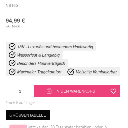
NST65
94,99
€
inkl. MwSt.
18K - Luxuriös und besonders Hochwertig
Wasserfest & Langlebig
Besonders Hautverträglich
Maximaler Tragekomfort
Vielseitig Kombinierbar
18K
IN DEN WARENKORB
Gold
Noch 8 auf Lager
Lotus
Zirkonia
GRÖSSENTABELLE
Nosestud
Jetzt kaufen, 30 Tage später bezahlen - oder in