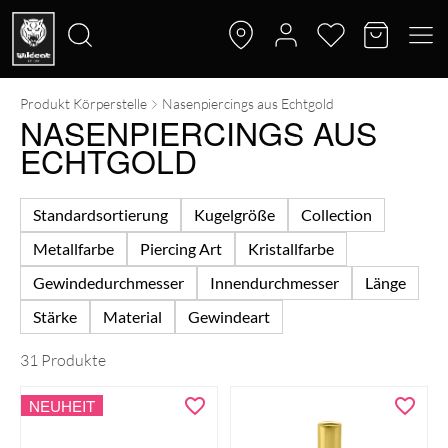
Produkt Körperstelle
Nasenpiercings aus Echtgold
Suche
NASENPIERCINGS AUS
nach:
ECHTGOLD
Standardsortierung
Kugelgröße
Collection
Metallfarbe
Piercing Art
Kristallfarbe
Gewindedurchmesser
Innendurchmesser
Länge
Stärke
Material
Gewindeart
31 Produkte
NEUHEIT