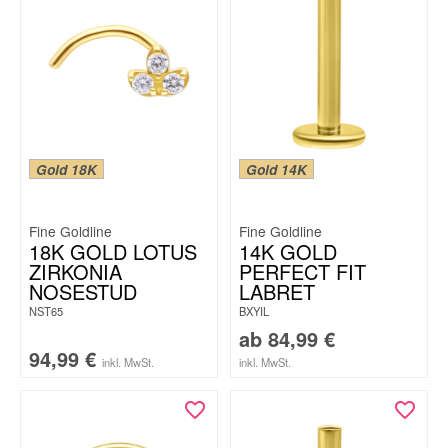
Gold 18K
Gold 14K
Fine Goldline
Fine Goldline
18K GOLD LOTUS
14K GOLD
ZIRKONIA
PERFECT FIT
NOSESTUD
LABRET
NST65
BXYIL
ab
84,99
€
94,99
€
inkl. MwSt.
inkl. MwSt.