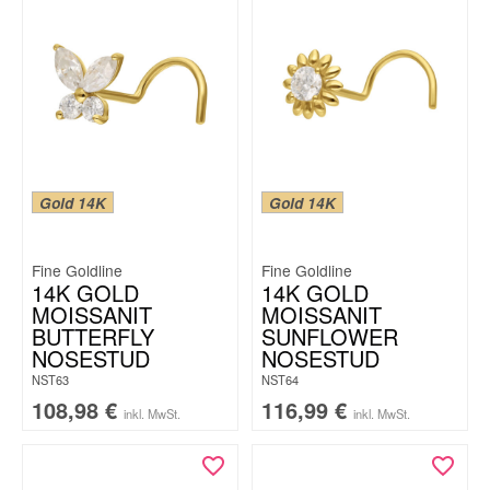
Gold 14K
Gold 14K
Fine Goldline
Fine Goldline
14K GOLD
14K GOLD
MOISSANIT
MOISSANIT
BUTTERFLY
SUNFLOWER
NOSESTUD
NOSESTUD
NST63
NST64
108,98
€
116,99
€
inkl. MwSt.
inkl. MwSt.