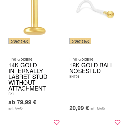
Gold 14K
Gold 18K
Fine Goldline
Fine Goldline
14K GOLD
18K GOLD BALL
INTERNALLY
NOSESTUD
LABRET STUD
BNT01
WITHOUT
ATTACHMENT
BXIL
ab
79,99
€
20,99
€
inkl. MwSt.
inkl. MwSt.