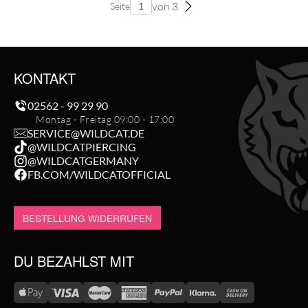
von 3
Seite
KONTAKT
02562 - 99 29 90
Montag - Freitag 09:00 - 17:00
SERVICE@WILDCAT.DE
@WILDCATPIERCING
@WILDCATGERMANY
FB.COM/WILDCATOFFICIAL
BESTELLUNG WIDERRUFEN
DU BEZAHLST MIT