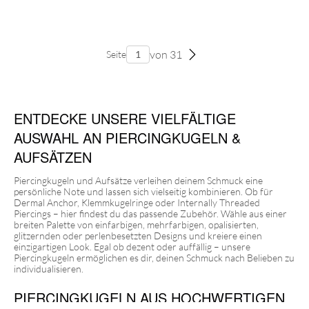
von 31
Seite
ENTDECKE UNSERE VIELFÄLTIGE
AUSWAHL AN PIERCINGKUGELN &
AUFSÄTZEN
Piercingkugeln und Aufsätze verleihen deinem Schmuck eine
persönliche Note und lassen sich vielseitig kombinieren. Ob für
Dermal Anchor, Klemmkugelringe oder Internally Threaded
Piercings – hier findest du das passende Zubehör. Wähle aus einer
breiten Palette von einfarbigen, mehrfarbigen, opalisierten,
glitzernden oder perlenbesetzten Designs und kreiere einen
einzigartigen Look. Egal ob dezent oder auffällig – unsere
Piercingkugeln ermöglichen es dir, deinen Schmuck nach Belieben zu
individualisieren.
PIERCINGKUGELN AUS HOCHWERTIGEN