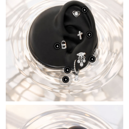
+
+
+
+
+
+