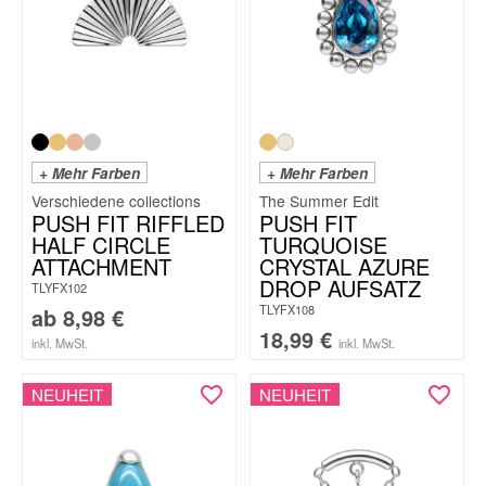
+ Mehr Farben
+ Mehr Farben
The Summer Edit
PUSH FIT RIFFLED
PUSH FIT
HALF CIRCLE
TURQUOISE
ATTACHMENT
CRYSTAL AZURE
DROP AUFSATZ
TLYFX102
TLYFX108
ab
8,98
€
18,99
€
inkl. MwSt.
inkl. MwSt.
NEUHEIT
NEUHEIT