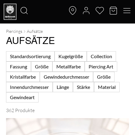
Piercings
Aufsätze
Suche
AUFSÄTZE
nach:
Standardsortierung
Kugelgröße
Collection
Fassung
Größe
Metallfarbe
Piercing Art
Kristallfarbe
Gewindedurchmesser
Größe
Innendurchmesser
Länge
Stärke
Material
Gewindeart
362 Produkte