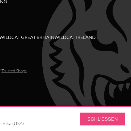
UNG
WILDCAT GREAT BRITAIN
WILDCAT IRELAND
f
Trusted Shops
SCHLIESSEN
merika (USA)