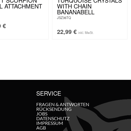
IT SCORPION
TURQUOISE CRYSTALS
L ATTACHMENT
WITH CHAIN
BANANABELL
JSZ36TQ
9
€
22,99
€
inkl. MwSt.
SERVICE
FRAGEN & ANTWORTEN
RÜCKSENDUNG
JOBS
DATENSCHUTZ
IMPRESSUM
AGB