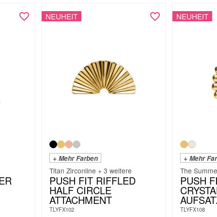
NEUHEIT
NEUHEIT
+ Mehr Farben
+ Mehr Fa
e
Titan Zirconline + 3 weitere
The Summer
ER
PUSH FIT RIFFLED
PUSH F
HALF CIRCLE
CRYSTA
ATTACHMENT
AUFSAT
TLYFX102
TLYFX108