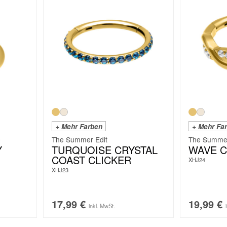
+ Mehr Farben
+ Mehr Fa
e
The Summer Edit
The Summer
Y
TURQUOISE CRYSTAL
WAVE C
COAST CLICKER
XHJ24
XHJ23
17,99
€
19,99
€
inkl. MwSt.