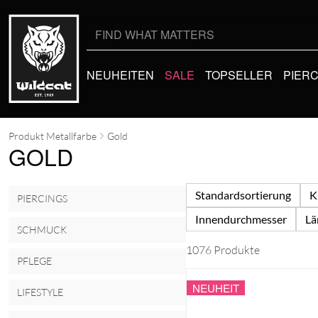
Suche
nach:
NEUHEITEN
SALE
TOPSELLER
PIER
Produkt Metallfarbe
Gold
GOLD
Standardsortierung
K
PIERCINGS
Innendurchmesser
Lä
SCHMUCK
1076 Produkte
PFLEGE
NEUHEIT
LIFESTYLE