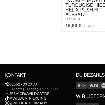
DOUBLE JEWELL
TURQUOISE HID
HELIX PUSH FIT
AUFSATZ
TLYPH08TQ
15,99
€
inkl. MwSt.
KONTAKT
DU BEZAHLS
02562 - 99 29 90
Montag - Freitag 09:00 - 17:00
SERVICE@WILDCAT.DE
WIR LIEFER
@WILDCATPIERCING
@WILDCATGERMANY