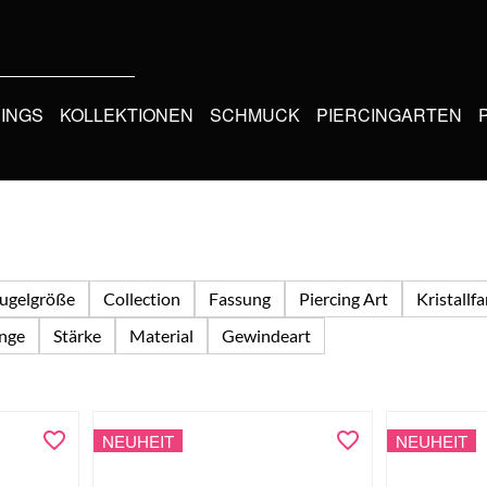
CINGS
KOLLEKTIONEN
SCHMUCK
PIERCINGARTEN
ugelgröße
Collection
Fassung
Piercing Art
Kristallf
nge
Stärke
Material
Gewindeart
NEUHEIT
NEUHEIT