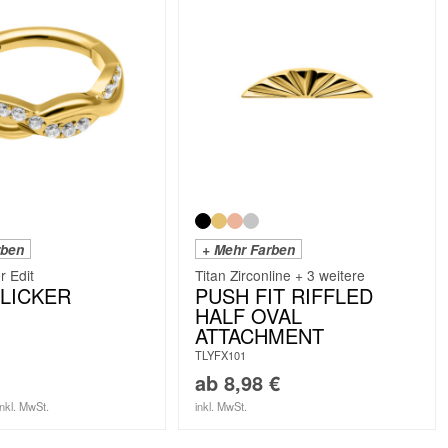
rben
+ Mehr Farben
 Edit
Titan Zirconline + 3 weitere
LICKER
PUSH FIT RIFFLED
HALF OVAL
ATTACHMENT
TLYFX101
ab
8,98
€
inkl. MwSt.
inkl. MwSt.