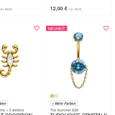
12,00
€
inkl. MwSt.
inkl. MwSt.
NEUHEIT
rben
+ Mehr Farben
line + 3 weitere
The Summer Edit