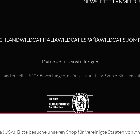
NEWSLETTER ANMELD
SCHLAND
WILDCAT ITALIA
WILDCAT ESPAÑA
WILDCAT SUOMI
Datenschutzeinstellungen
hland erzielt in
9405
Bewertungen im Durchschnitt
4.69
von
5
Sternen au
ka (USA). Bitte besuche unseren Shop für Vereinigte Staaten von A
© Wildcat GmbH 2026