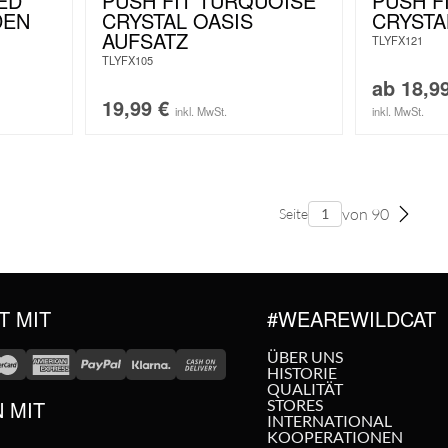
ED
PUSH FIT TURQUOISE
PUSH F
DEN
CRYSTAL OASIS
CRYSTA
AUFSATZ
TLYFX121
TLYFX105
ab
18,9
19,99
€
inkl. MwSt.
inkl. MwSt.
von 90
Seite
T MIT
#WEAREWILDCAT
ÜBER UNS
HISTORIE
QUALITÄT
N MIT
STORES
INTERNATIONAL
KOOPERATIONEN