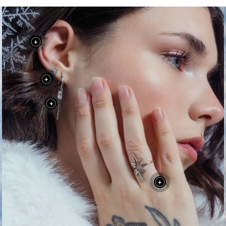
+
+
+
+