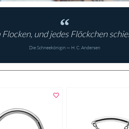
 Flocken, und jedes Flöckchen schien
Die Schneekönigin — H. C. Andersen