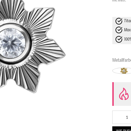
inkl. MwSt.
Tita
Maxi
100
Metallfarb