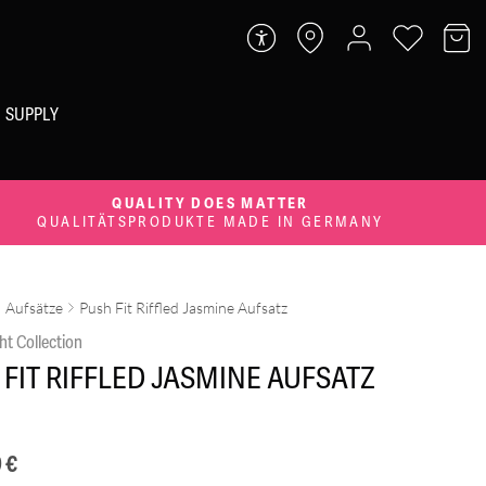
SUPPLY
QUALITY DOES MATTER
QUALITÄTSPRODUKTE MADE IN GERMANY
Aufsätze
Push Fit Riffled Jasmine Aufsatz
ht Collection
 FIT RIFFLED JASMINE AUFSATZ
9
€