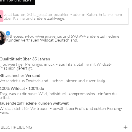
HFIT FUNKTIONIERT
Jetzt kaufen, 30 Tage später bezahlen - oder in Raten. Erfahre mehr
über Klarna und
andere Zahlwege
.
@thepeachyfox
,
@verenavenus
und 590.994 andere zufriedene
Kunden vertrauen Wildcat Deutschland.
Qualität seit über 35 Jahren
Hochwertiger Piercingschmuck – aus Titan, Stahl & mit Wildcat-
Präzision gefertigt.
Blitzschneller Versand
Versendet aus Deutschland – schnell, sicher und zuverlässig.
100% Wildcat - 100% du
Trag, was zu dir passt. Wild, individuell, kompromisslos - einfach du
selbst.
Tausende zufriedene Kunden weltweit
Wildcat steht für Vertrauen – bewährt bei Profis und echten Piercing-
Fans.
BESCHREIBUNG