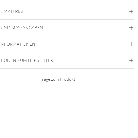
t Riffled Jasmine Attachment – zarte Winterromantik aus Titan Grad
D MATERIAL
Conchpiercings aus Titan
Conchpiercings in der Farbe
Gold
Conchpiercings in der Farbe Silber
Helixpiercings
 UND MASSANGABEN
aus Titan
Helixpiercings in der Farbe Gold
Helixpiercings in der Farbe Silber
Traguspiercings aus
Titan
Traguspiercings in der Farbe Gold
 INFORMATIONEN
Traguspiercings in der Farbe Silber
Conch
Flat
Helix
Tragus
Labret
Medusa
Push Fit
Frozen Light Collection
TIONEN ZUM HERSTELLER
Titan Grad 23
Gold
Silber
Frage zum Produkt