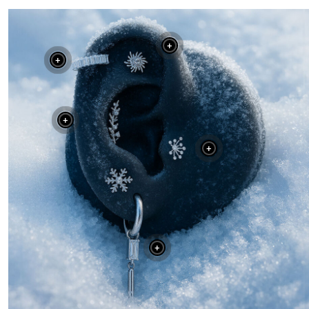
+
+
+
+
+