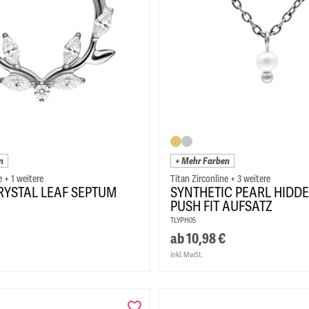
n
+ Mehr Farben
e + 1 weitere
Titan Zirconline + 3 weitere
RYSTAL LEAF SEPTUM
SYNTHETIC PEARL HIDDE
PUSH FIT AUFSATZ
TLYPH05
ab
10,98
€
inkl. MwSt.