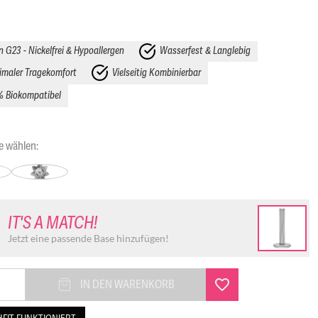
n G23 - Nickelfrei & Hypoallergen
Wasserfest & Langlebig
maler Tragekomfort
Vielseitig Kombinierbar
% Biokompatibel
e
wählen:
IT'S A MATCH!
Jetzt eine passende Base hinzufügen!
IN DEN WARENKORB