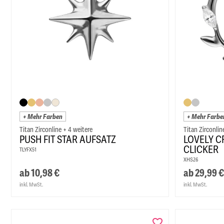
+ Mehr Farben
+ Mehr Farbe
Titan Zirconline + 4 weitere
Titan Zirconlin
PUSH FIT STAR AUFSATZ
LOVELY C
CLICKER
TLYFX51
XHS26
ab
10,98
€
ab
29,99
€
inkl. MwSt.
inkl. MwSt.