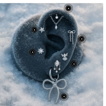
+
+
+
+
+
+