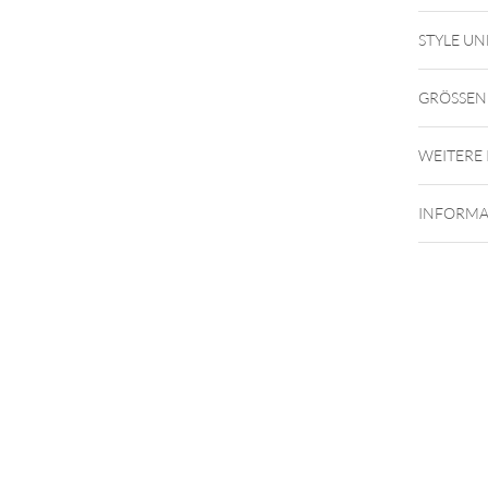
Push Fi
23
STYLE UN
GRÖSSEN
WEITERE
INFORMA