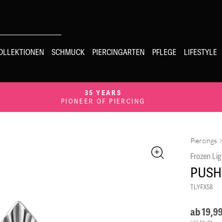
OLLEKTIONEN
SCHMUCK
PIERCINGARTEN
PFLEGE
LIFESTYLE
35 YEARS
PIONEER OF PIERCING
Piercings
Frozen Lig
PUSH
TLYFX58
ab
19,9