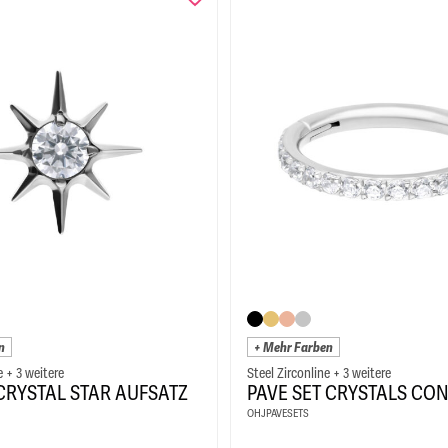
n
+ Mehr Farben
e + 3 weitere
Steel Zirconline + 3 weitere
 CRYSTAL STAR AUFSATZ
PAVE SET CRYSTALS CO
OHJPAVESETS