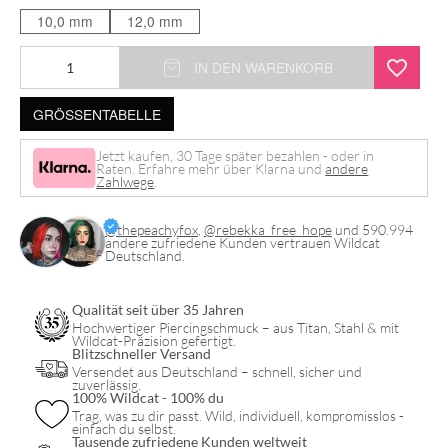
10,0 mm
12,0 mm
Dangling
IN DEN WARENKORB
Synthetic
GRÖSSENTABELLE
Pearl
Bananabell
Jetzt kaufen, 30 Tage später bezahlen - oder in
Raten. Erfahre mehr über Klarna und
andere
Menge
Zahlwege
.
@thepeachyfox
,
@rebekka_free_hope
und 590.994
andere zufriedene Kunden vertrauen Wildcat
Deutschland.
Qualität seit über 35 Jahren
Hochwertiger Piercingschmuck – aus Titan, Stahl & mit
Wildcat-Präzision gefertigt.
Blitzschneller Versand
Versendet aus Deutschland – schnell, sicher und
zuverlässig.
100% Wildcat - 100% du
Trag, was zu dir passt. Wild, individuell, kompromisslos -
einfach du selbst.
Tausende zufriedene Kunden weltweit