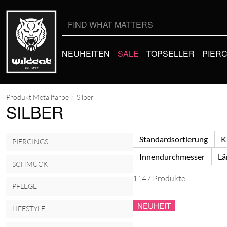
Suche
nach:
NEUHEITEN
SALE
TOPSELLER
PIER
Produkt Metallfarbe
Silber
SILBER
Standardsortierung
K
PIERCINGS
Innendurchmesser
Lä
SCHMUCK
1147 Produkte
PFLEGE
NEUHEIT
LIFESTYLE