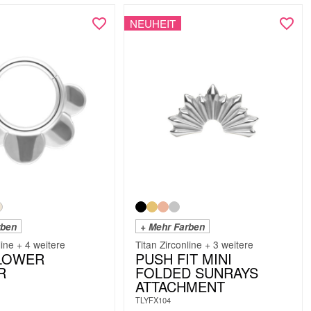
NEUHEIT
rben
+ Mehr Farben
line + 4 weitere
Titan Zirconline + 3 weitere
FLOWER
PUSH FIT MINI
R
FOLDED SUNRAYS
ATTACHMENT
TLYFX104