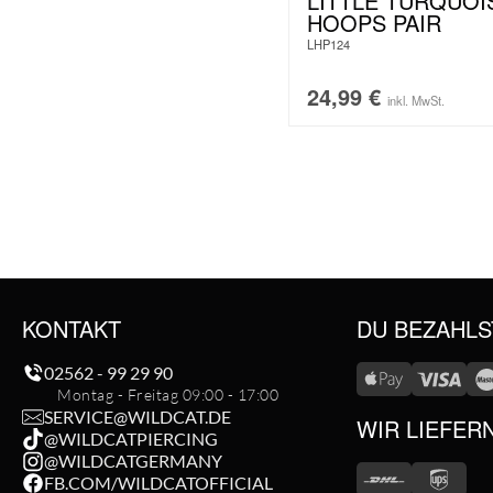
LITTLE TURQUOI
HOOPS PAIR
LHP124
24,99
€
inkl. MwSt.
KONTAKT
DU BEZAHLS
02562 - 99 29 90
Montag - Freitag 09:00 - 17:00
SERVICE@WILDCAT.DE
WIR LIEFER
@WILDCATPIERCING
@WILDCATGERMANY
FB.COM/WILDCATOFFICIAL