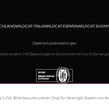
SCHLAND
WILDCAT ITALIA
WILDCAT ESPAÑA
WILDCAT SUOMI
Datenschutzeinstellungen
hland erzielt in
9405
Bewertungen im Durchschnitt
4.69
von
5
Sternen au
ka (USA). Bitte besuche unseren Shop für Vereinigte Staaten von A
© Wildcat GmbH 2026