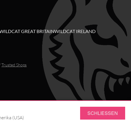
WILDCAT GREAT BRITAIN
WILDCAT IRELAND
f
Trusted Shops
SCHLIESSEN
merika (USA)