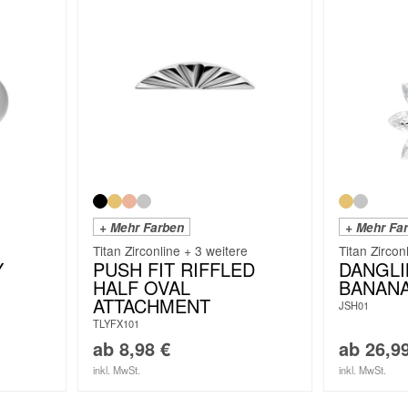
+ Mehr Farben
+ Mehr Fa
e
Titan Zirconline + 3 weitere
Titan Zircon
Y
PUSH FIT RIFFLED
DANGL
HALF OVAL
BANAN
ATTACHMENT
JSH01
TLYFX101
ab
8,98
€
ab
26,9
inkl. MwSt.
inkl. MwSt.