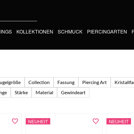
CINGS
KOLLEKTIONEN
SCHMUCK
PIERCINGARTEN
ugelgröße
Collection
Fassung
Piercing Art
Kristallf
nge
Stärke
Material
Gewindeart
NEUHEIT
NEUHEIT