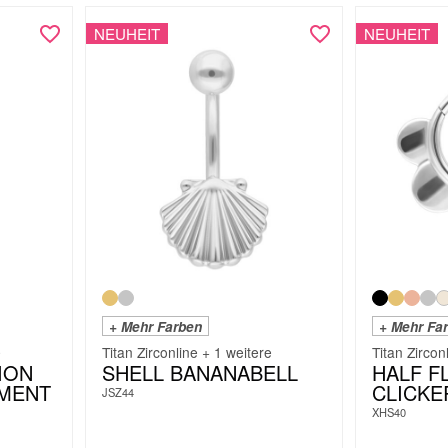
NEUHEIT
NEUHEIT
+ Mehr Farben
+ Mehr Fa
e
Titan Zirconline + 1 weitere
Titan Zircon
ION
SHELL BANANABELL
HALF 
HMENT
CLICKE
JSZ44
XHS40