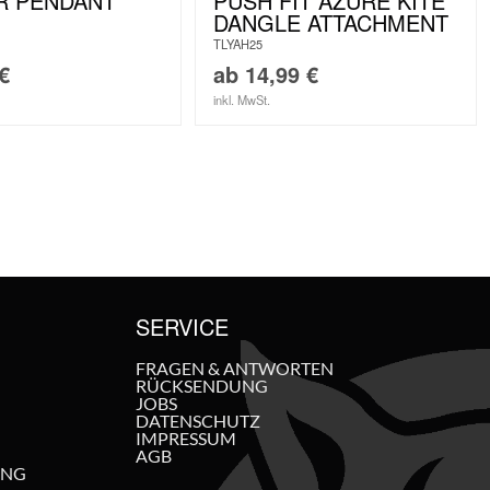
R PENDANT
PUSH FIT AZURE KITE
DANGLE ATTACHMENT
TLYAH25
€
ab
14,99
€
inkl. MwSt.
SERVICE
FRAGEN & ANTWORTEN
RÜCKSENDUNG
JOBS
DATENSCHUTZ
IMPRESSUM
AGB
UNG