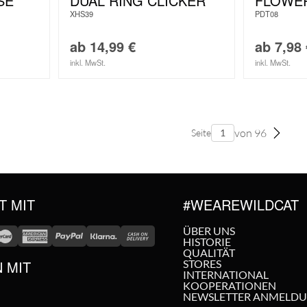
SE
DUAL RING CLICKER
FLOWE
XHS39
PDT08
ab
14,99
€
ab
7,98
inkl. MwSt.
inkl. MwSt.
von 96
Seite
T MIT
#WEAREWILDCAT
ÜBER UNS
HISTORIE
QUALITÄT
N MIT
STORES
INTERNATIONAL
KOOPERATIONEN
NEWSLETTER ANMELD