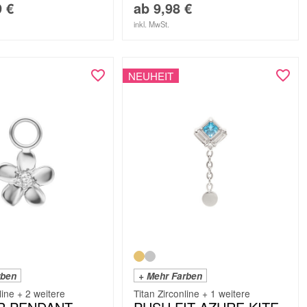
9
€
ab
9,98
€
inkl. MwSt.
NEUHEIT
rben
+ Mehr Farben
line + 2 weitere
Titan Zirconline + 1 weitere