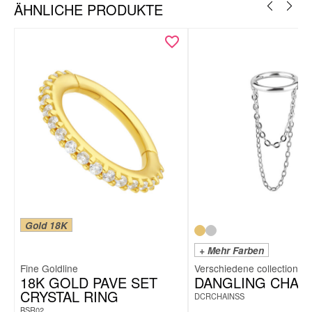
Gold
Schwarz
ÄHNLICHE PRODUKTE
Bauchnabel
Lippe
Nase
Nasenpiercings
aus Chirurgenstahl
Nasenpiercings in der
Farbe Gold
Ohr
Gold 18K
+ Mehr Farben
Fine Goldline
18K GOLD PAVE SET
DANGLING CHAI
CRYSTAL RING
DCRCHAINSS
BSR02