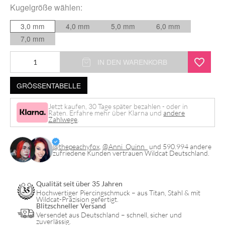
Kugelgröße
wählen:
3,0 mm
4,0 mm
5,0 mm
6,0 mm
7,0 mm
Ball
IN DEN WARENKORB
Closure
GRÖSSENTABELLE
Ring
Clicker
Jetzt kaufen, 30 Tage später bezahlen - oder in
Raten. Erfahre mehr über Klarna und
andere
Menge
Zahlwege
.
@thepeachyfox
,
@Anni_Quinn_
und 590.994 andere
zufriedene Kunden vertrauen Wildcat Deutschland.
Qualität seit über 35 Jahren
Hochwertiger Piercingschmuck – aus Titan, Stahl & mit
Wildcat-Präzision gefertigt.
Blitzschneller Versand
Versendet aus Deutschland – schnell, sicher und
zuverlässig.