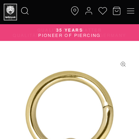
QUALITY DOES MATTER
Suche
QUALITÄTSPRODUKTE MADE IN GERMANY
nach: