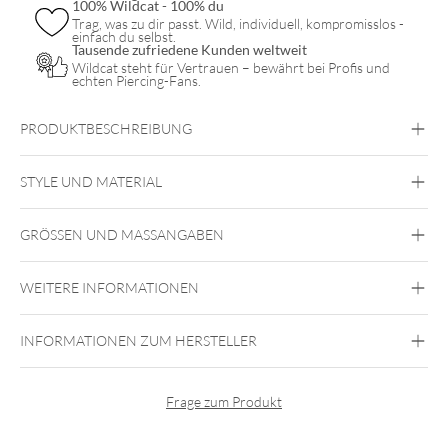
100% Wildcat - 100% du
Trag, was zu dir passt. Wild, individuell, kompromisslos -
einfach du selbst.
Tausende zufriedene Kunden weltweit
Wildcat steht für Vertrauen – bewährt bei Profis und
echten Piercing-Fans.
PRODUKTBESCHREIBUNG
STYLE UND MATERIAL
Conchpiercings aus Chirurgenstahl
Conchpiercings in der Farbe Gold
GRÖSSEN UND MASSANGABEN
Helixpiercings aus Chirurgenstahl
Helixpiercings in der Farbe Gold
Rookpiercings aus Chirurgenstahl
WEITERE INFORMATIONEN
Rookpiercings in der Farbe Gold
Traguspiercings aus Chirurgenstahl
Traguspiercings in der Farbe Gold
Conch
INFORMATIONEN ZUM HERSTELLER
Daith
Helix
Rook
Septum
Tragus
Smiley
Augenbraue
Brust
Intim Frau
Intim
Mann
Steel Blackline
Frage zum Produkt
Steel Zirconline
Chirurgenstahl 316L