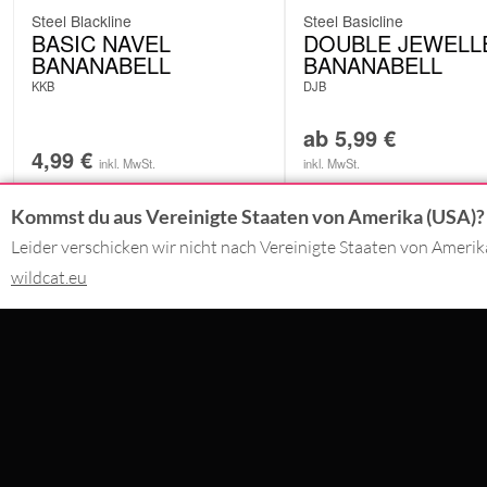
Steel Blackline
Steel Basicline
BASIC NAVEL
DOUBLE JEWELL
BANANABELL
BANANABELL
KKB
DJB
ab
5,99
€
4,99
€
inkl. MwSt.
inkl. MwSt.
Kommst du aus Vereinigte Staaten von Amerika (USA)?
Leider verschicken wir nicht nach Vereinigte Staaten von Ameri
KONTAKT
DU BEZAHLS
wildcat.eu
02562 - 99 29 90
Montag - Freitag 09:00 - 17:00
SERVICE@WILDCAT.DE
WIR LIEFER
@WILDCATPIERCING
@WILDCATGERMANY
FB.COM/WILDCATOFFICIAL