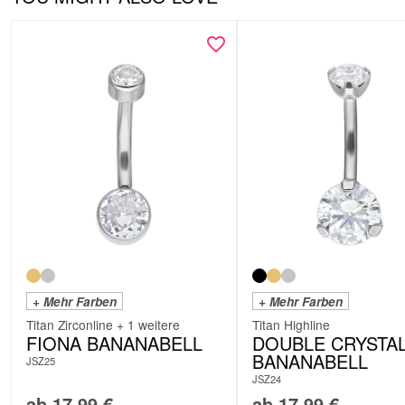
+ Mehr Farben
+ Mehr Farben
Titan Zirconline + 1 weitere
Titan Highline
FIONA BANANABELL
DOUBLE CRYSTA
BANANABELL
JSZ25
JSZ24
ab
17,99
€
ab
17,99
€