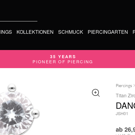
CINGS
KOLLEKTIONEN
SCHMUCK
PIERCINGARTEN
35 YEARS
PIONEER OF PIERCING
Piercings
Titan Zir
DAN
JSH01
ab
26,