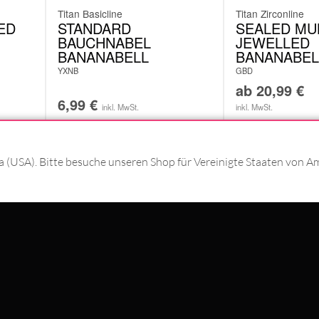
Titan Basicline
Titan Zirconline
ED
STANDARD
SEALED MU
BAUCHNABEL
JEWELLED
BANANABELL
BANANABEL
YXNB
GBD
ab
20,99
€
6,99
€
inkl. MwSt.
inkl. MwSt.
ka (USA). Bitte besuche unseren Shop für Vereinigte Staaten von A
T MIT
#WEAREWILDCAT
ÜBER UNS
HISTORIE
QUALITÄT
N MIT
STORES
INTERNATIONAL
KOOPERATIONEN
NEWSLETTER ANMELD