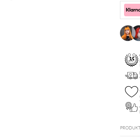
Menge
PRODUKT
Danglin