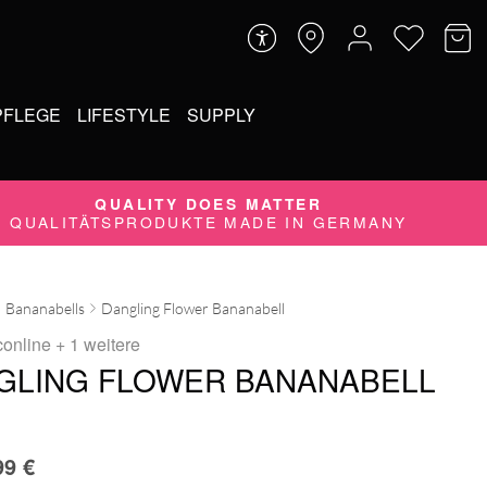
PFLEGE
LIFESTYLE
SUPPLY
QUALITY DOES MATTER
QUALITÄTSPRODUKTE MADE IN GERMANY
Bananabells
Dangling Flower Bananabell
conline
+ 1 weitere
GLING FLOWER BANANABELL
99
€