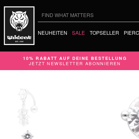
Suche
nach:
NEUHEITEN
SALE
TOPSELLER
PIER
10% RABATT AUF DEINE BESTELLUNG
JETZT NEWSLETTER ABONNIEREN