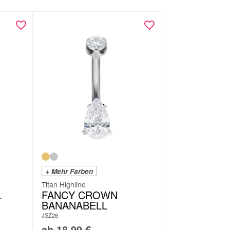
+ Mehr Farben
Titan Highline
L
FANCY CROWN
BANANABELL
JSZ26
ab
18,99
€