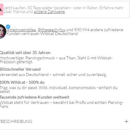
Jetzt kaufen, 30 Tage später bezahlen - oder in Raten. Erfahre mehr
über Klarna und
andere Zahlwege
.
@meinweinistlea
,
@thepeachyfox
und 590.994 andere zufriedene
Kunden vertrauen Wildcat Deutschland.
Qualität seit über 35 Jahren
Hochwertiger Piercingschmuck – aus Titan, Stahl & mit Wildcat-
Präzision gefertigt.
Blitzschneller Versand
Versendet aus Deutschland – schnell, sicher und zuverlässig.
100% Wildcat - 100% du
Trag, was zu dir passt. Wild, individuell, kompromisslos - einfach du
selbst.
Tausende zufriedene Kunden weltweit
Wildcat steht für Vertrauen – bewährt bei Profis und echten Piercing-
Fans.
BESCHREIBUNG
g Flower Bananabell