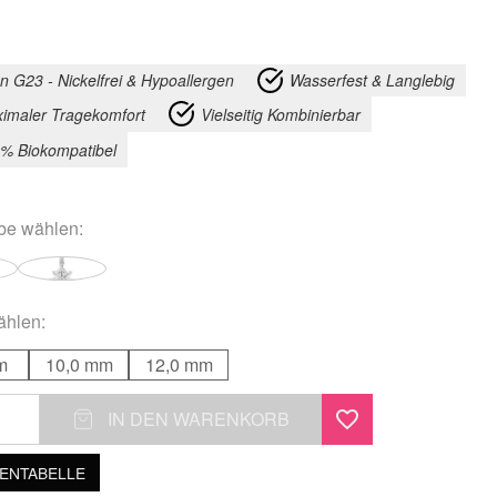
an G23 - Nickelfrei & Hypoallergen
Wasserfest & Langlebig
imaler Tragekomfort
Vielseitig Kombinierbar
% Biokompatibel
rbe
wählen:
hlen:
m
10,0 mm
12,0 mm
IN DEN WARENKORB
l
NTABELLE