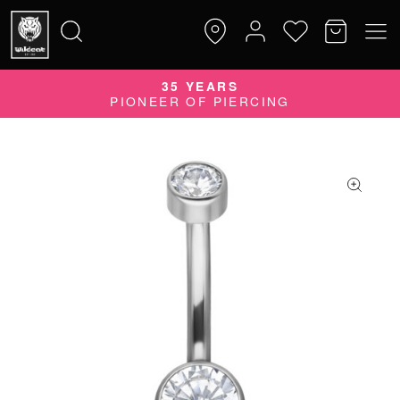
35 YEARS
Suche
PIONEER OF PIERCING
nach: