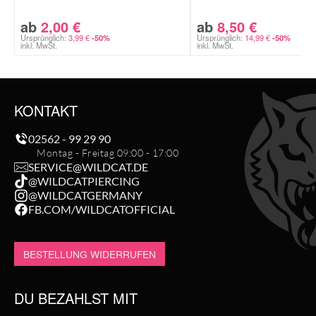
ab
2,00
€
ab
8,50
€
Ursprünglich:
3,99
€
Ursprünglich:
14,99
€
-50%
-50%
inkl. MwSt.
inkl. MwSt.
KONTAKT
02562 - 99 29 90
Montag - Freitag 09:00 - 17:00
SERVICE@WILDCAT.DE
@WILDCATPIERCING
@WILDCATGERMANY
FB.COM/WILDCATOFFICIAL
BESTELLUNG WIDERRUFEN
DU BEZAHLST MIT