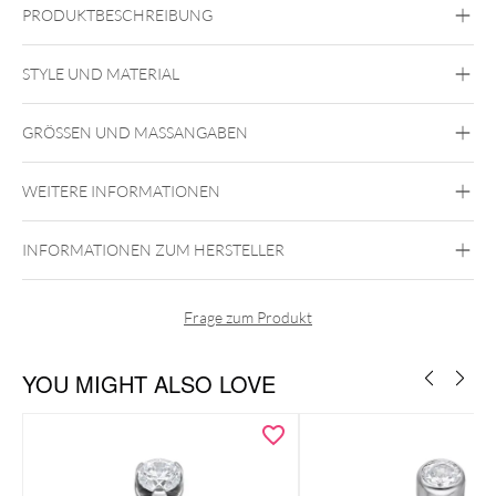
PRODUKTBESCHREIBUNG
STYLE UND MATERIAL
Bauchnabelpiercings aus Titan
Bauchnabelpiercings in der Farbe Gold
GRÖSSEN UND MASSANGABEN
Bauchnabelpiercings in der Farbe Silber
Bauchnabel
WEITERE INFORMATIONEN
Titan Highline
Innengewinde
INFORMATIONEN ZUM HERSTELLER
Titan Grad 23
Gold
Silber
Frage zum Produkt
Bauchnabel
YOU MIGHT ALSO LOVE