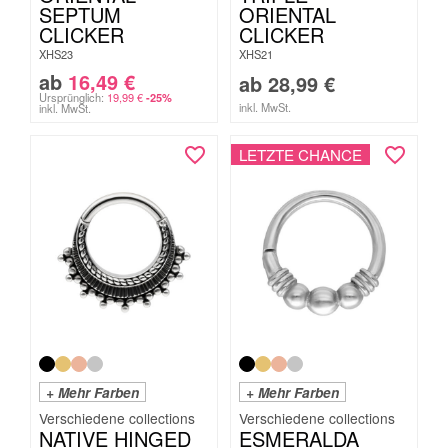
SEPTUM
ORIENTAL
CLICKER
CLICKER
XHS23
XHS21
ab
16,49
€
ab
28,99
€
Ursprünglich:
19,99
€
-25%
inkl. MwSt.
inkl. MwSt.
LETZTE CHANCE
+ Mehr Farben
+ Mehr Farben
NATIVE HINGED
ESMERALDA