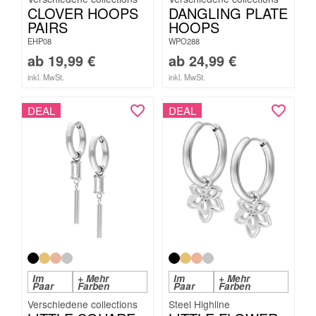
CLOVER HOOPS
DANGLING PLATE
PAIRS
HOOPS
EHP08
WPO288
ab
19,99
€
ab
24,99
€
inkl. MwSt.
inkl. MwSt.
DEAL
DEAL
Im
+ Mehr
Im
+ Mehr
Paar
Farben
Paar
Farben
Steel Highline