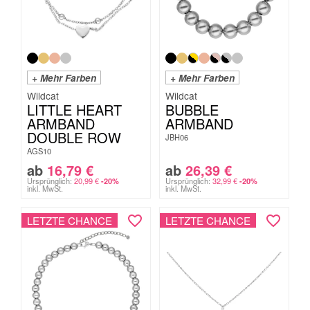
+ Mehr Farben
+ Mehr Farben
Wildcat
Wildcat
LITTLE HEART
BUBBLE
ARMBAND
ARMBAND
DOUBLE ROW
JBH06
AGS10
ab
16,79
€
ab
26,39
€
Ursprünglich:
20,99
€
Ursprünglich:
32,99
€
-20%
-20%
inkl. MwSt.
inkl. MwSt.
LETZTE CHANCE
LETZTE CHANCE