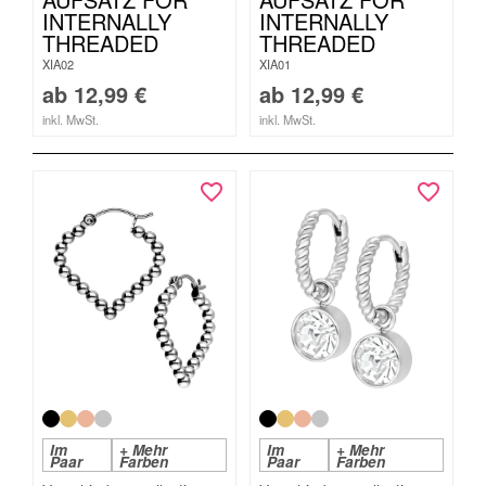
INTERNALLY
INTERNALLY
THREADED
THREADED
XIA02
XIA01
ab
12,99
€
ab
12,99
€
inkl. MwSt.
inkl. MwSt.
Im
+ Mehr
Im
+ Mehr
Paar
Farben
Paar
Farben