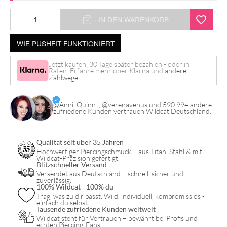
IN DEN WARENKORB
WIE PUSHFIT FUNKTIONIERT
Jetzt kaufen, 30 Tage später bezahlen - oder in
Raten. Erfahre mehr über Klarna und
andere
Zahlwege
.
@Anni_Quinn_
,
@verenavenus
und 590.994 andere
zufriedene Kunden vertrauen Wildcat Deutschland.
Qualität seit über 35 Jahren
Hochwertiger Piercingschmuck – aus Titan, Stahl & mit
Wildcat-Präzision gefertigt.
Blitzschneller Versand
Versendet aus Deutschland – schnell, sicher und
zuverlässig.
100% Wildcat - 100% du
Trag, was zu dir passt. Wild, individuell, kompromisslos -
einfach du selbst.
Tausende zufriedene Kunden weltweit
Wildcat steht für Vertrauen – bewährt bei Profis und
echten Piercing-Fans.