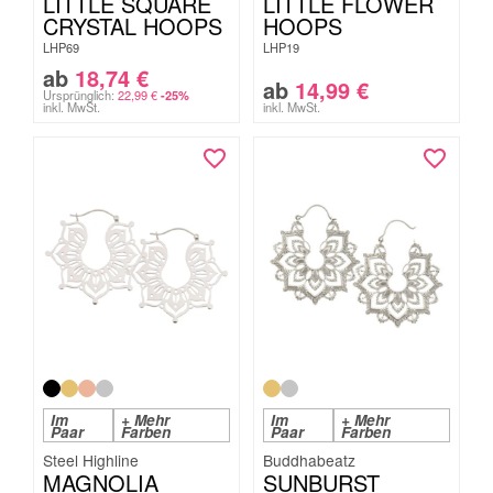
LITTLE SQUARE
LITTLE FLOWER
CRYSTAL HOOPS
HOOPS
LHP69
LHP19
ab
18,74
€
ab
14,99
€
Ursprünglich:
22,99
€
-25%
inkl. MwSt.
inkl. MwSt.
Im
+ Mehr
Im
+ Mehr
Paar
Farben
Paar
Farben
Steel Highline
Buddhabeatz
MAGNOLIA
SUNBURST