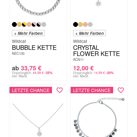
+ Mehr Farben
+ Mehr Farben
Wildcat
Wildcat
BUBBLE KETTE
CRYSTAL
FLOWER KETTE
NEC130
ACN11
ab
33,75
€
12,00
€
Ursprünglich:
44,99
€
Ursprünglich:
14,99
€
-25%
-20%
inkl. MwSt.
inkl. MwSt.
LETZTE CHANCE
LETZTE CHANCE