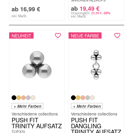
SHRORIENTALDROPS
ab
19,49
€
ab
16,99
€
Ursprünglich:
25,99
€
-25%
inkl. MwSt.
inkl. MwSt.
NEUHEIT
NEUE FARBE
+ Mehr Farben
+ Mehr Farben
PUSH FIT
PUSH FIT
TRINITY AUFSATZ
DANGLING
TRINITY AUFSATZ
TLYFX70