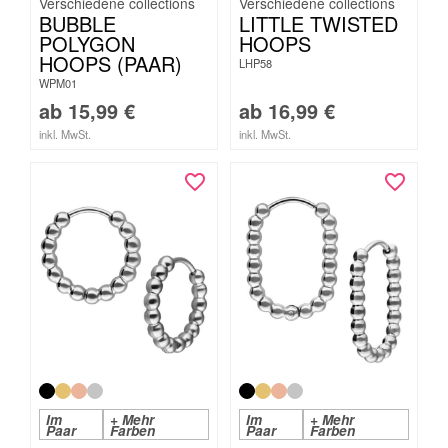
BUBBLE
LITTLE TWISTED
POLYGON
HOOPS
HOOPS (PAAR)
LHP58
WPM01
ab
15,99
€
ab
16,99
€
inkl. MwSt.
inkl. MwSt.
Im
+ Mehr
Im
+ Mehr
Paar
Farben
Paar
Farben