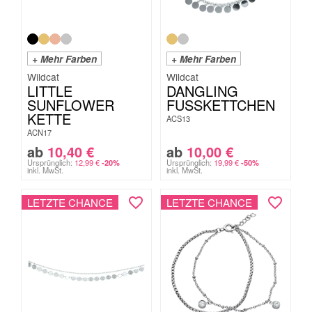
+ Mehr Farben
+ Mehr Farben
Wildcat
Wildcat
LITTLE
DANGLING
SUNFLOWER
FUSSKETTCHEN
KETTE
ACS13
ACN17
ab
10,40
€
ab
10,00
€
Ursprünglich:
12,99
€
Ursprünglich:
19,99
€
-20%
-50%
inkl. MwSt.
inkl. MwSt.
LETZTE CHANCE
LETZTE CHANCE