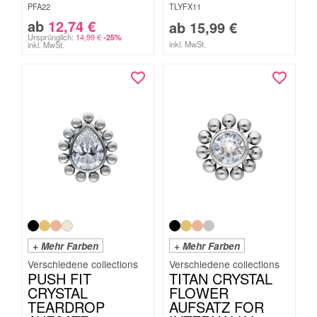
PFA22
TLYFX11
ab
12,74
€
ab
15,99
€
Ursprünglich:
14,99
€
-25%
inkl. MwSt.
inkl. MwSt.
+ Mehr Farben
+ Mehr Farben
PUSH FIT
TITAN CRYSTAL
CRYSTAL
FLOWER
TEARDROP
AUFSATZ FOR