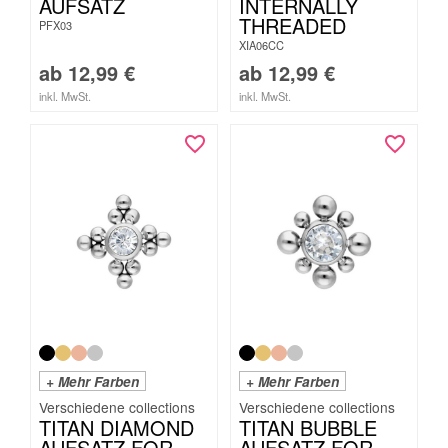
AUFSATZ
INTERNALLY
THREADED
PFX03
XIA06CC
ab
12,99
€
ab
12,99
€
inkl. MwSt.
inkl. MwSt.
+ Mehr Farben
+ Mehr Farben
TITAN DIAMOND
TITAN BUBBLE
AUFSATZ FOR
AUFSATZ FOR