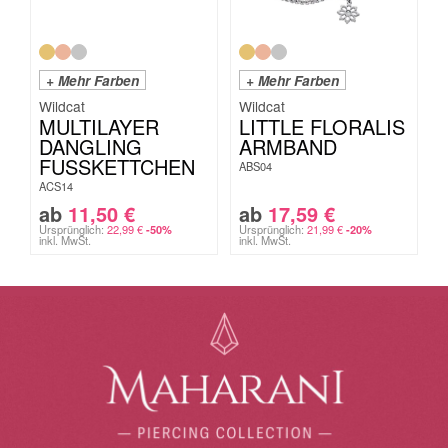
+ Mehr Farben
+ Mehr Farben
Wildcat
Wildcat
MULTILAYER
LITTLE FLORALIS
DANGLING
ARMBAND
FUSSKETTCHEN
ABS04
ACS14
ab
11,50
€
ab
17,59
€
Ursprünglich:
22,99
€
Ursprünglich:
21,99
€
-50%
-20%
inkl. MwSt.
inkl. MwSt.