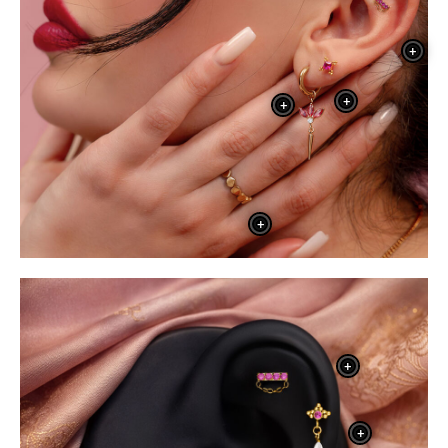
+
+
+
+
+
+