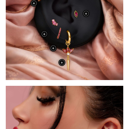
+
+
+
+
+