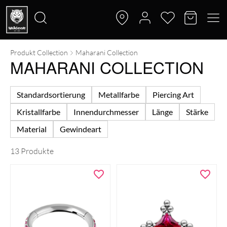
Produkt Collection
Maharani Collection
Suche
MAHARANI COLLECTION
nach:
Standardsortierung
Metallfarbe
Piercing Art
Kristallfarbe
Innendurchmesser
Länge
Stärke
Material
Gewindeart
13 Produkte