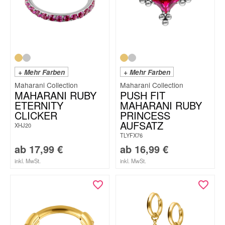
+ Mehr Farben
+ Mehr Farben
Maharani Collection
Maharani Collection
MAHARANI RUBY
PUSH FIT
ETERNITY
MAHARANI RUBY
CLICKER
PRINCESS
AUFSATZ
XHJ20
TLYFX76
ab
17,99
€
ab
16,99
€
inkl. MwSt.
inkl. MwSt.