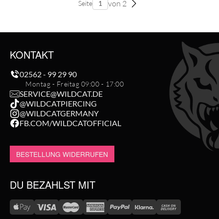
von 2
Seite
KONTAKT
02562 - 99 29 90
Montag - Freitag 09:00 - 17:00
SERVICE@WILDCAT.DE
@WILDCATPIERCING
@WILDCATGERMANY
FB.COM/WILDCATOFFICIAL
BESTELLUNG WIDERRUFEN
DU BEZAHLST MIT