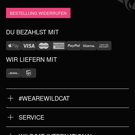
BESTELLUNG WIDERRUFEN
DU BEZAHLST MIT
WIR LIEFERN MIT
#WEAREWILDCAT
ÜBER UNS
HISTORIE
QUALITÄT
SERVICE
STORES
FRAGEN & ANTWORTEN
INTERNATIONAL
RÜCKSENDUNG
KOOPERATIONEN
JOBS
NEWSLETTER ANMELDUNG