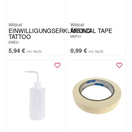
Wildcat
Wildcat
EINWILLIGUNGSERKLÄRUNG
MEDICAL TAPE
TATTOO
MMT01
EWE01
5,94
€
0,99
€
inkl. MwSt.
inkl. MwSt.