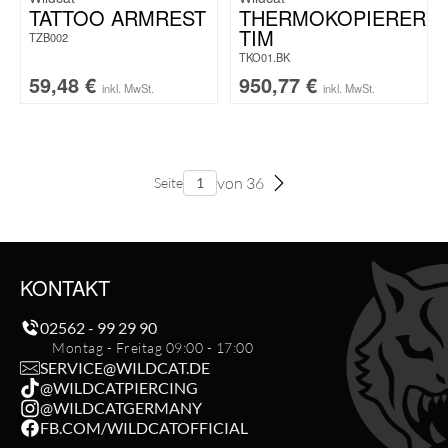
TATTOO ARMREST
THERMOKOPIERER
TIM
TZB002
TKO01.BK
59,48
€
950,77
€
inkl. MwSt.
inkl. MwSt.
von 36
Seite
KONTAKT
02562 - 99 29 90
Montag - Freitag 09:00 - 17:00
SERVICE@WILDCAT.DE
@WILDCATPIERCING
@WILDCATGERMANY
FB.COM/WILDCATOFFICIAL