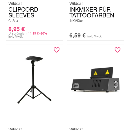
Wildcat
Wildcat
CLIPCORD
INKMIXER FÜR
SLEEVES
TATTOOFARBEN
CLS04
INKMIX01
8,95
€
Ursprünglich:
11,19
€
6,59
€
-20%
inkl. MwSt.
inkl. MwSt.
Wildcat
Wildcat