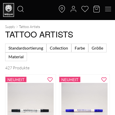
Supply
Tattoo Artists
Suche
TATTOO ARTISTS
nach:
Standardsortierung
Collection
Farbe
Größe
Material
427 Produkte
NEUHEIT
NEUHEIT