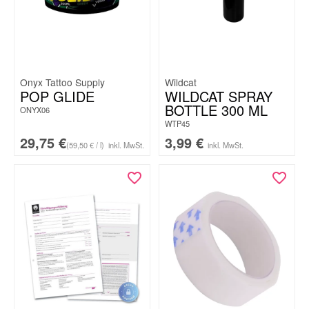
Onyx Tattoo Supply
Wildcat
POP GLIDE
WILDCAT SPRAY
BOTTLE 300 ML
ONYX06
WTP45
29,75
€
3,99
€
(59,50 € / l)
inkl. MwSt.
inkl. MwSt.