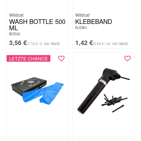
Wildcat
Wildcat
WASH BOTTLE 500
KLEBEBAND
ML
KLEB01
BOE02
3,56
€
1,42
€
(7,12 € / l)
inkl. MwSt.
(0,03 € / m)
inkl. MwSt.
LETZTE CHANCE