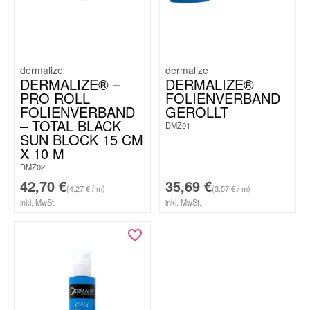
dermalize
dermalize
DERMALIZE® –
DERMALIZE®
PRO ROLL
FOLIENVERBAND
FOLIENVERBAND
GEROLLT
– TOTAL BLACK
DMZ01
SUN BLOCK 15 CM
X 10 M
DMZ02
42,70
€
35,69
€
(4,27 € / m)
(3,57 € / m)
inkl. MwSt.
inkl. MwSt.