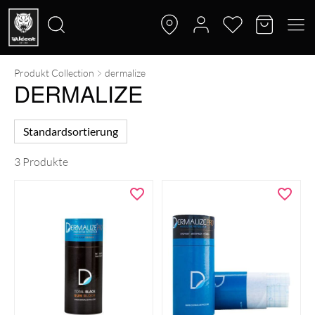
Produkt Collection
dermalize
Suche
DERMALIZE
nach:
Standardsortierung
3 Produkte