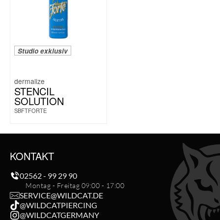
Studio exklusiv
dermalize
STENCIL
SOLUTION
SBFTFORTE
KONTAKT
02562 - 99 29 90
Montag - Freitag 09:00 - 17:00
SERVICE@WILDCAT.DE
@WILDCATPIERCING
@WILDCATGERMANY