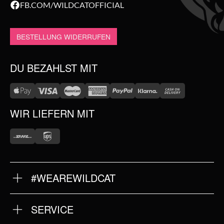
FB.COM/WILDCATOFFICIAL
BESTELLUNG WIDERRUFEN
DU BEZAHLST MIT
WIR LIEFERN MIT
#WEAREWILDCAT
ÜBER UNS
HISTORIE
QUALITÄT
SERVICE
STORES
FRAGEN & ANTWORTEN
INTERNATIONAL