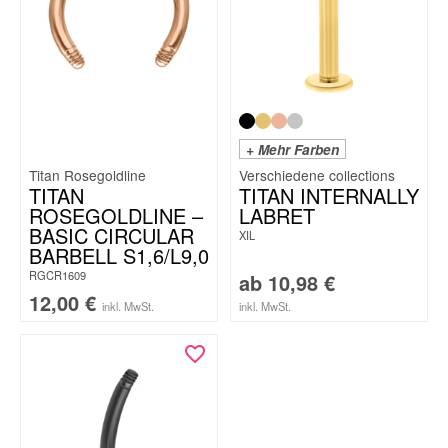
+ Mehr Farben
Titan Rosegoldline
TITAN
TITAN INTERNALLY
ROSEGOLDLINE –
LABRET
BASIC CIRCULAR
XIL
BARBELL S1,6/L9,0
RGCR1609
ab
10,98
€
12,00
€
inkl. MwSt.
inkl. MwSt.