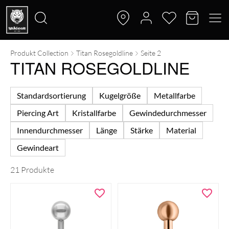
Produkt Collection
Titan Rosegoldline
Seite 2
Suche
TITAN ROSEGOLDLINE
nach:
Standardsortierung
Kugelgröße
Metallfarbe
Piercing Art
Kristallfarbe
Gewindedurchmesser
Innendurchmesser
Länge
Stärke
Material
Gewindeart
21 Produkte