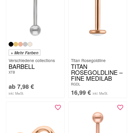
+ Mehr Farben
Titan Rosegoldline
BARBELL
TITAN
ROSEGOLDLINE –
XTB
FINE MEDILAB
RGDL
ab
7,98
€
16,99
€
inkl. MwSt.
inkl. MwSt.