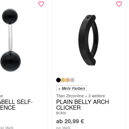
+ Mehr Farben
ne
Titan Zirconline + 3 weitere
BELL SELF-
PLAIN BELLY ARCH
DENCE
CLICKER
BCX05
ab
20,99
€
inkl. MwSt.
inkl. MwSt.