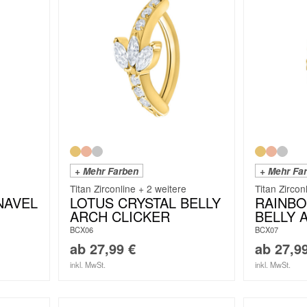
+ Mehr Farben
+ Mehr Fa
Titan Zirconline + 2 weitere
Titan Zircon
NAVEL
LOTUS CRYSTAL BELLY
RAINBO
ARCH CLICKER
BELLY 
BCX06
BCX07
ab
27,99
€
ab
27,9
inkl. MwSt.
inkl. MwSt.