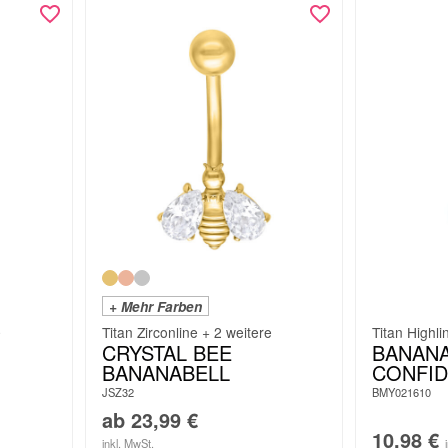
+ Mehr Farben
e
Titan Zirconline + 2 weitere
Titan Highli
CRYSTAL BEE
BANANA
BANANABELL
CONFI
JSZ32
BMY021610
ab
23,99
€
10,98
€
inkl. MwSt.