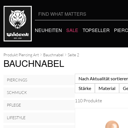
Suche
nach:
NEUHEITEN
SALE
TOPSELLER
PIER
Produkt Piercing Art
Bauchnabel
Seite 2
BAUCHNABEL
Nach Aktualität sortiere
PIERCINGS
Stärke
Material
Ge
SCHMUCK
110 Produkte
PFLEGE
LIFESTYLE