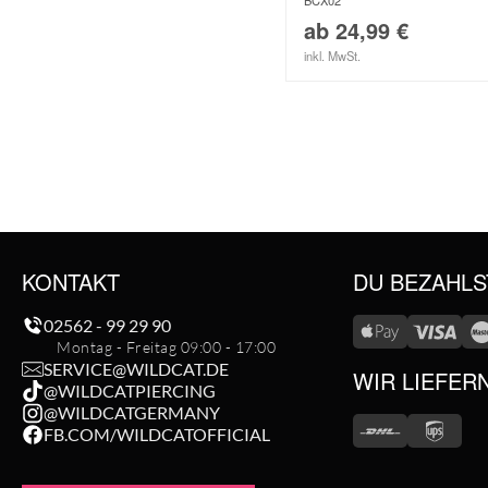
BCX02
ab
24,99
€
inkl. MwSt.
KONTAKT
DU BEZAHLS
02562 - 99 29 90
Montag - Freitag 09:00 - 17:00
SERVICE@WILDCAT.DE
WIR LIEFER
@WILDCATPIERCING
@WILDCATGERMANY
FB.COM/WILDCATOFFICIAL