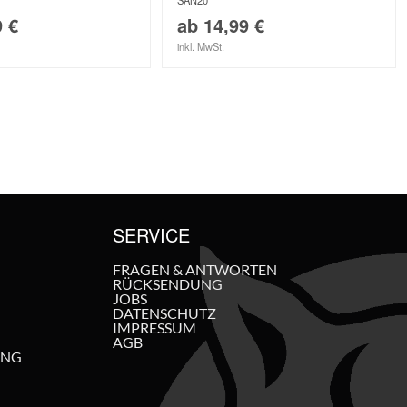
SAN20
9
€
ab
14,99
€
inkl. MwSt.
SERVICE
FRAGEN & ANTWORTEN
RÜCKSENDUNG
JOBS
DATENSCHUTZ
IMPRESSUM
AGB
UNG