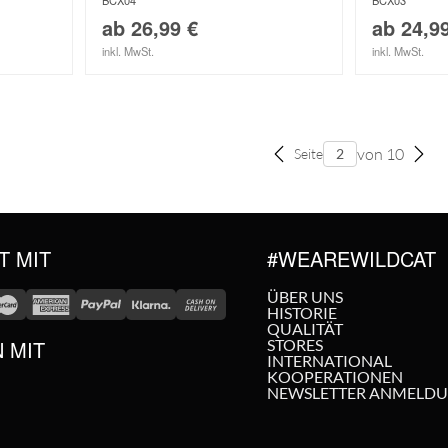
BCX04
BCX03
ab
26,99
€
ab
24,9
inkl. MwSt.
inkl. MwSt.
von 10
Seite
T MIT
#WEAREWILDCAT
ÜBER UNS
HISTORIE
QUALITÄT
N MIT
STORES
INTERNATIONAL
KOOPERATIONEN
NEWSLETTER ANMELD