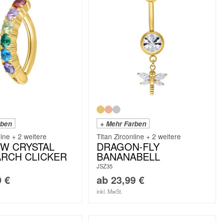
rben
+ Mehr Farben
line + 2 weitere
Titan Zirconline + 2 weitere
W CRYSTAL
DRAGON-FLY
ARCH CLICKER
BANANABELL
JSZ35
9
€
ab
23,99
€
inkl. MwSt.