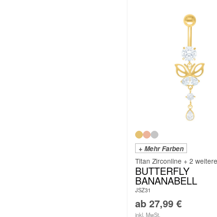
+ Mehr Farben
Titan Zirconline + 2 weiter
BUTTERFLY
BANANABELL
JSZ31
ab
27,99
€
inkl. MwSt.