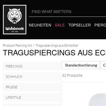
Suche
nach:
NEUHEITEN
SALE
TOPSELLER
PIER
Produkt Piercing Art
Traguspiercings aus Echtsilber
TRAGUSPIERCINGS AUS EC
Standardsortierung
C
PIERCINGS
32 Produkte
SCHMUCK
PFLEGE
LIFESTYLE