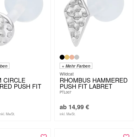
rben
+ Mehr Farben
Wildcat
 CIRCLE
RHOMBUS HAMMERED
ED PUSH FIT
PUSH FIT LABRET
PTL007
ab
14,99
€
inkl. MwSt.
inkl. MwSt.