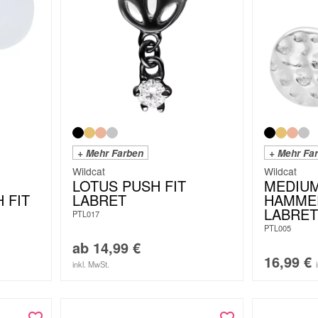
+ Mehr Farben
+ Mehr Fa
Wildcat
Wildcat
LOTUS PUSH FIT
MEDIUM
 FIT
LABRET
HAMMER
LABRET
PTL017
PTL005
ab
14,99
€
16,99
€
inkl. MwSt.