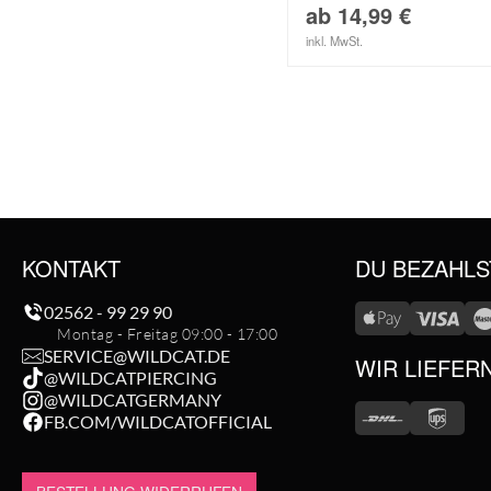
ab
14,99
€
inkl. MwSt.
KONTAKT
DU BEZAHLS
02562 - 99 29 90
Montag - Freitag 09:00 - 17:00
SERVICE@WILDCAT.DE
WIR LIEFER
@WILDCATPIERCING
@WILDCATGERMANY
FB.COM/WILDCATOFFICIAL