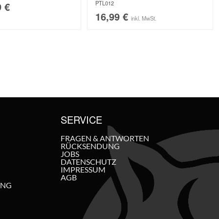
PTL012
9
€
16,99
€
inkl. MwSt.
SERVICE
FRAGEN & ANTWORTEN
RÜCKSENDUNG
JOBS
DATENSCHUTZ
IMPRESSUM
AGB
UNG