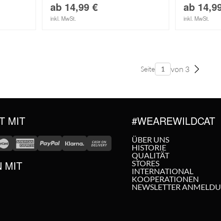
ab
14,99
€
ab
14,9
inkl. MwSt.
inkl. MwSt.
von 3
Seite
T MIT
#WEAREWILDCAT
ÜBER UNS
HISTORIE
QUALITÄT
N MIT
STORES
INTERNATIONAL
KOOPERATIONEN
NEWSLETTER ANMELD