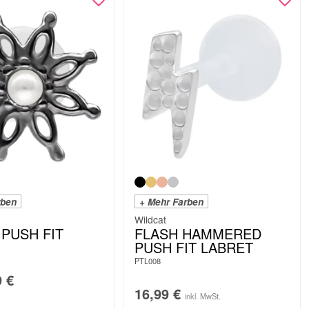
rben
+ Mehr Farben
Wildcat
PUSH FIT
FLASH HAMMERED
PUSH FIT LABRET
PTL008
9
€
16,99
€
inkl. MwSt.