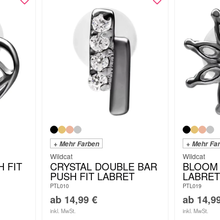
+ Mehr Farben
+ Mehr Fa
Wildcat
Wildcat
 FIT
CRYSTAL DOUBLE BAR
BLOOM 
PUSH FIT LABRET
LABRET
PTL010
PTL019
ab
14,99
€
ab
14,9
inkl. MwSt.
inkl. MwSt.