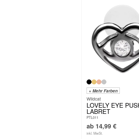
+ Mehr Farben
Wildcat
LOVELY EYE PUSH
LABRET
PTL011
ab
14,99
€
inkl. MwSt.