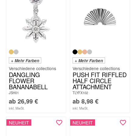
+ Mehr Farben
+ Mehr Farben
DANGLING
PUSH FIT RIFFLED
FLOWER
HALF CIRCLE
BANANABELL
ATTACHMENT
JSH01
TLYFX102
ab
26,99
€
ab
8,98
€
inkl. MwSt.
inkl. MwSt.
NEUHEIT
NEUHEIT