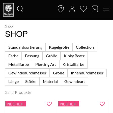
Shop
Suche
SHOP
nach:
Standardsortierung
Kugelgröße
Collection
Farbe
Fassung
Größe
Kinky Beatz
Metallfarbe
Piercing Art
Kristallfarbe
Gewindedurchmesser
Größe
Innendurchmesser
Länge
Stärke
Material
Gewindeart
2547 Produkte
NEUHEIT
NEUHEIT