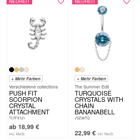
NEUHEIT
NEUHEIT
+ Mehr Farben
+ Mehr Farben
The Summer Edit
PUSH FIT
TURQUOISE
SCORPION
CRYSTALS WITH
CRYSTAL
CHAIN
ATTACHMENT
BANANABELL
TLYFX121
JSZ36TQ
ab
18,99
€
22,99
€
inkl. MwSt.
inkl. MwSt.