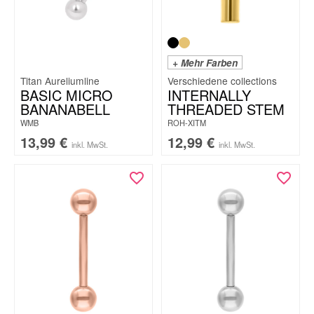
+ Mehr Farben
Titan Aureliumline
BASIC MICRO
INTERNALLY
BANANABELL
THREADED STEM
WMB
ROH-XITM
13,99
€
12,99
€
inkl. MwSt.
inkl. MwSt.