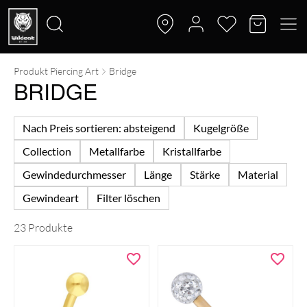
Produkt Piercing Art
Bridge
Suche
BRIDGE
nach:
Nach Preis sortieren: absteigend
Kugelgröße
Collection
Metallfarbe
Kristallfarbe
Gewindedurchmesser
Länge
Stärke
Material
Gewindeart
Filter löschen
23 Produkte