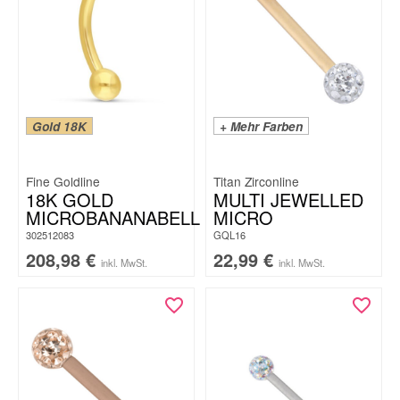
Gold 18K
+ Mehr Farben
Fine Goldline
Titan Zirconline
18K GOLD
MULTI JEWELLED
MICROBANANABELL
MICRO
302512083
GQL16
208,98
€
22,99
€
inkl. MwSt.
inkl. MwSt.