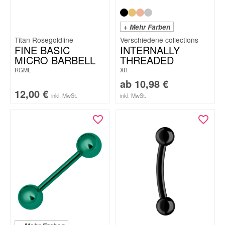
+ Mehr Farben
Titan Rosegoldline
FINE BASIC
INTERNALLY
MICRO BARBELL
THREADED
RGML
XIT
ab
10,98
€
12,00
€
inkl. MwSt.
inkl. MwSt.