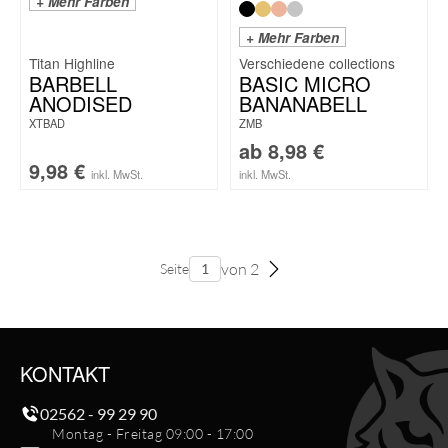
+ Mehr Farben
+ Mehr Farben
Titan Highline
BARBELL
BASIC MICRO
ANODISED
BANANABELL
XTBAD
ZMB
ab
8,98
€
9,98
€
inkl. MwSt.
inkl. MwSt.
von 2
Seite
KONTAKT
02562 - 99 29 90
Montag - Freitag 09:00 - 17:00