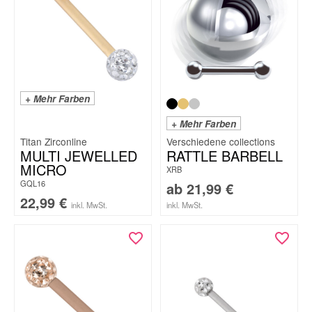
+ Mehr Farben
+ Mehr Farben
Titan Zirconline
MULTI JEWELLED
RATTLE BARBELL
MICRO
XRB
GQL16
ab
21,99
€
22,99
€
inkl. MwSt.
inkl. MwSt.