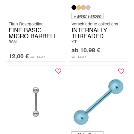
+ Mehr Farben
Titan Rosegoldline
FINE BASIC
INTERNALLY
MICRO BARBELL
THREADED
RGML
XIT
ab
10,98
€
12,00
€
inkl. MwSt.
inkl. MwSt.