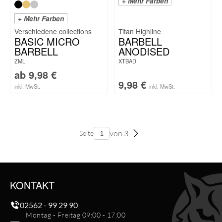
+ Mehr Farben
+ Mehr Farben
Titan Highline
BASIC MICRO
BARBELL
BARBELL
ANODISED
ZML
XTBAD
ab
9,98
€
9,98
€
inkl. MwSt.
inkl. MwSt.
von 3
Seite
KONTAKT
02562 - 99 29 90
Montag - Freitag 09:00 - 17:00