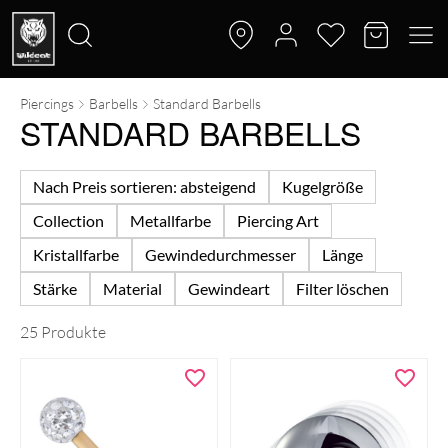
Piercings
Barbells
Standard Barbells
Suche
STANDARD BARBELLS
nach:
Nach Preis sortieren: absteigend
Kugelgröße
Collection
Metallfarbe
Piercing Art
Kristallfarbe
Gewindedurchmesser
Länge
Stärke
Material
Gewindeart
Filter löschen
25 Produkte