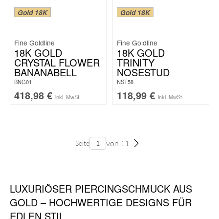
Gold 18K
Gold 18K
Fine Goldline
Fine Goldline
18K GOLD
18K GOLD
CRYSTAL FLOWER
TRINITY
BANANABELL
NOSESTUD
BNG01
NST58
418,98
€
118,99
€
inkl. MwSt.
inkl. MwSt.
von 11
Seite
LUXURIÖSER PIERCINGSCHMUCK AUS
GOLD – HOCHWERTIGE DESIGNS FÜR
EDLEN STIL