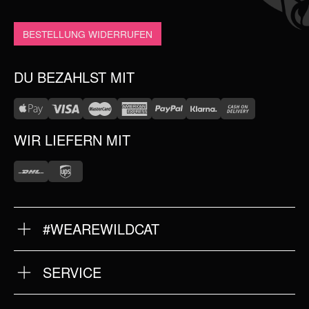
deinen individuellen Stil perfekt zu ergänzen. Dezente Nasenstecker
und Ringe sorgen für eine elegante Note, während
Bauchnabelpiercings mit oder ohne funkelnde Kristalle ein
BESTELLUNG WIDERRUFEN
luxuriöses Highlight setzen. Ohrschmuck aus Gold umfasst Hoops,
Labrets und Helix-Piercings, die minimalistisch oder auffällig designt
sein können – perfekt für edle Ear-Curations.
DU BEZAHLST MIT
EXKLUSIVE QUALITÄT FÜR
LANGANHALTENDEN TRAGEKOMFORT
Piercingschmuck aus Gold fühlt sich besonders angenehm auf der
WIR LIEFERN MIT
Haut an und bleibt über Jahre hinweg glänzend und farbecht. Die
Kombination aus edlem Material und hochwertiger Verarbeitung
macht diese Schmuckstücke zu zeitlosen Begleitern, die jeden Look
veredeln. Ob klassisch schlicht oder mit funkelnden Details –
Goldpiercings setzen stilvolle Akzente.
JETZT EXKLUSIVEN GOLDSCHMUCK
#WEAREWILDCAT
ONLINE KAUFEN!
ÜBER UNS
HISTORIE
Erlebe die luxuriöse Qualität von Wildcat Goldschmuck und finde
QUALITÄT
SERVICE
das perfekte Schmuckstück für dein Piercing. Entdecke unsere
STORES
Auswahl und bestelle jetzt im Wildcat Onlineshop!
FRAGEN & ANTWORTEN
INTERNATIONAL
RÜCKSENDUNG
KOOPERATIONEN