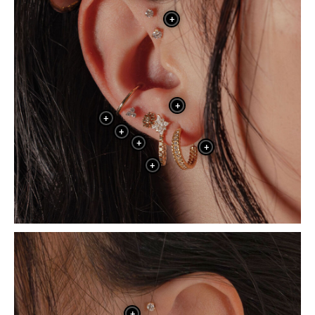
+
+
+
+
+
+
+
+