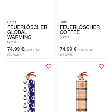
SafeT
SafeT
FEUERLÖSCHER
FEUERLÖSCHER
GLOBAL
COFFEE
WARMING
SL2010
SL2110
74,99
€
74,99
€
(74,99 € / kg)
(74,99 € / kg)
inkl. MwSt.
inkl. MwSt.