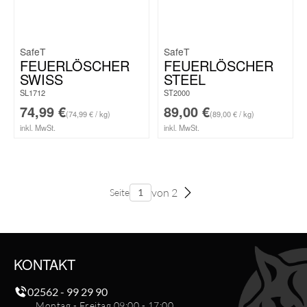
SafeT
SafeT
FEUERLÖSCHER
FEUERLÖSCHER
SWISS
STEEL
SL1712
ST2000
74,99
€
89,00
€
(74,99 € / kg)
(89,00 € / kg)
inkl. MwSt.
inkl. MwSt.
von 2
Seite
KONTAKT
02562 - 99 29 90
Montag - Freitag 09:00 - 17:00